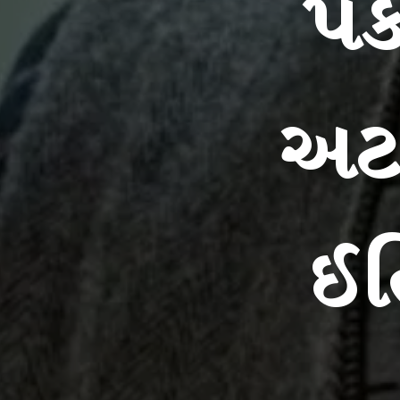
પં
અટક