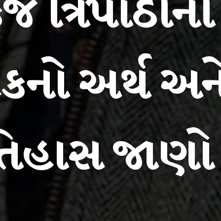
કજ ત્રિપાઠીની
નો અર્થ અન