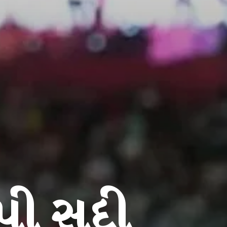
પી સદી