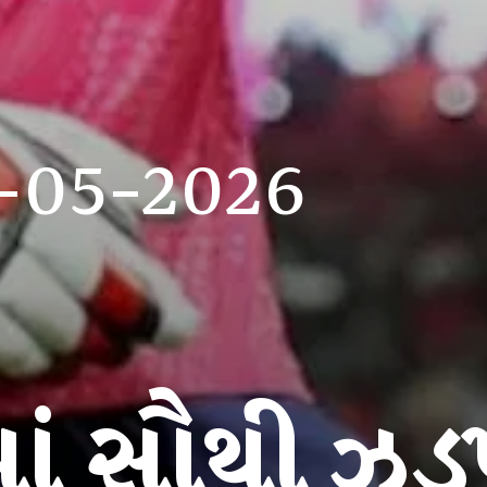
-05-2026
ાં સૌથી ઝડ