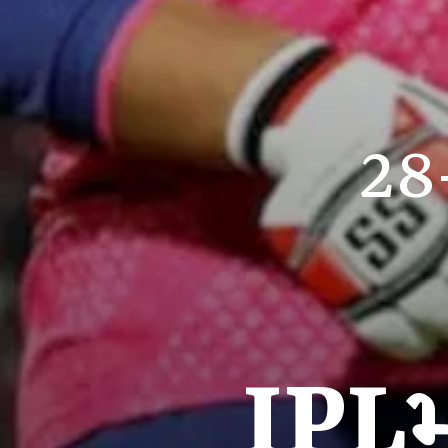
28
IPLમ