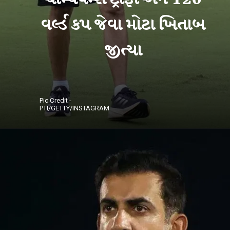
વર્લ્ડ કપ જેવા મોટા ખિતાબ
Pic Credit -