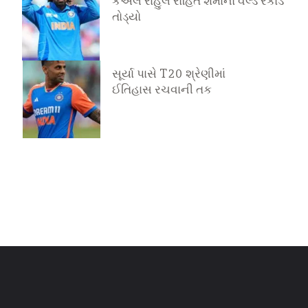
કેએલ રાહુલે રોહિત શર્માનો વર્લ્ડ રેકોર્ડ
તોડ્યો
11 જુલાઈ 2025
સૂર્યા પાસે T20 શ્રેણીમાં
ઈતિહાસ રચવાની તક