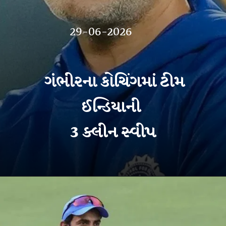
29-06-2026
ગંભીરના કોચિંગમાં ટીમ
ઈન્ડિયાની
3 ક્લીન સ્વીપ