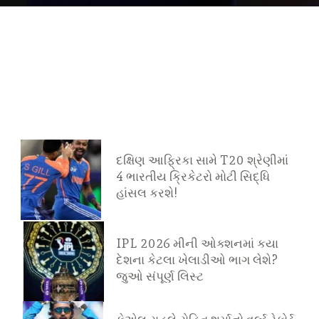
દક્ષિણ આફ્રિકા સામે T20 શ્રેણીમાં
4 ભારતીય ક્રિકેટરો મોટી સિદ્ધિ
હાંસલ કરશે!
IPL 2026 મીની ઓક્શનમાં કયા
દેશના કેટલા ખેલાડીઓ ભાગ લેશે?
જુઓ સંપૂર્ણ લિસ્ટ