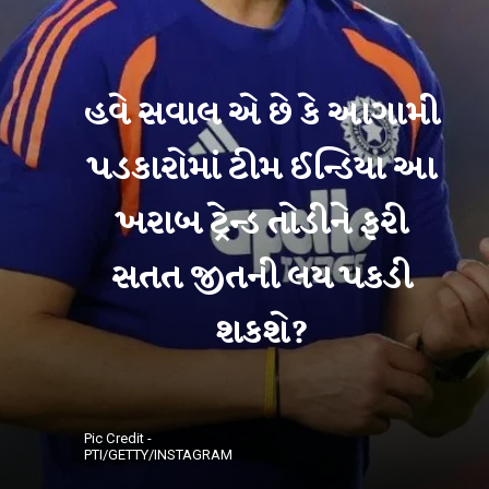
હવે સવાલ એ છે કે આગામી
પડકારોમાં ટીમ ઈન્ડિયા આ
ખરાબ ટ્રેન્ડ તોડીને ફરી
સતત જીતની લય પકડી
Pic Credit -