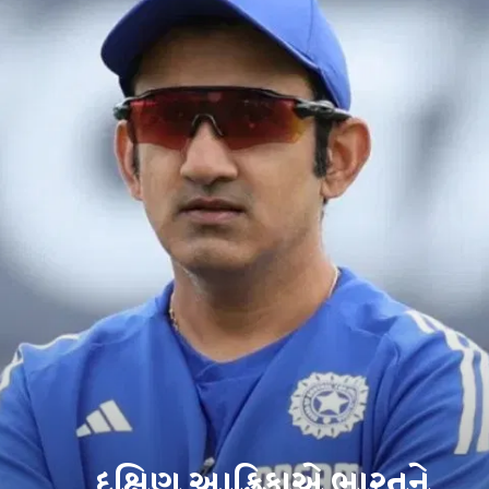
દક્ષિણ આફ્રિકાએ ભારતને