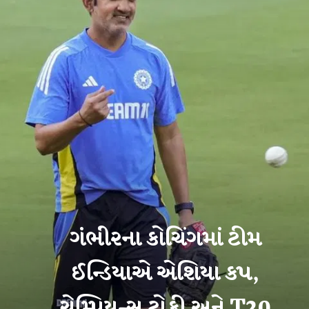
ગંભીરના કોચિંગમાં ટીમ
ઈન્ડિયાએ એશિયા કપ,
ચેમ્પિયન્સ ટ્રોફી અને T20