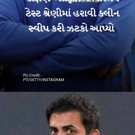
ટેસ્ટ શ્રેણીમાં હરાવી ક્લીન
સ્વીપ કરી ઝટકો આપ્યો
Pic Credit -