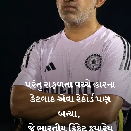
પરંતુ સફળતા વચ્ચે હારના
કેટલાક એવા રેકોર્ડ પણ
બન્યા,
જે ભારતીય ક્રિકેટ ક્યારેય