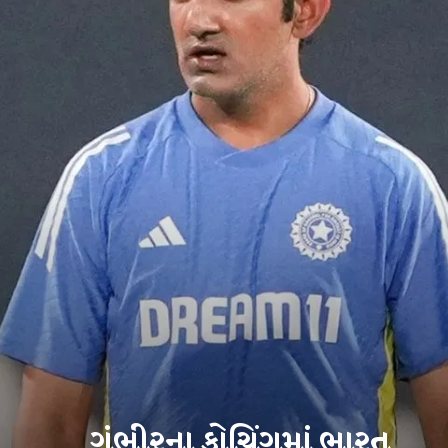
ગંભીરના કોચિંગમાં ભારત