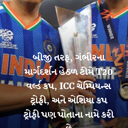
બીજી તરફ, ગંભીરના
માર્ગદર્શન હેઠળ ટીમે T20
વર્લ્ડ કપ, ICC ચેમ્પિયન્સ
ટ્રોફી, અને એશિયા કપ
ટ્રોફી પણ પોતાના નામે કરી