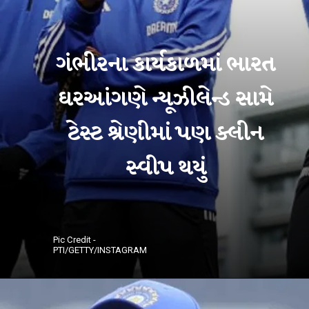
ગંભીરના કાર્યકાળમાં ભારત
ઘરઆંગણે ન્યૂઝીલેન્ડ સામે
ટેસ્ટ શ્રેણીમાં પણ ક્લીન
Pic Credit -