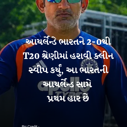
આયર્લેન્ડે ભારતને 2-0થી
T20 શ્રેણીમાં હરાવી ક્લીન
સ્વીપ કર્યું, આ ભારતની
આયર્લેન્ડ સામે
પ્રથમ હાર છે
Pic Credit -