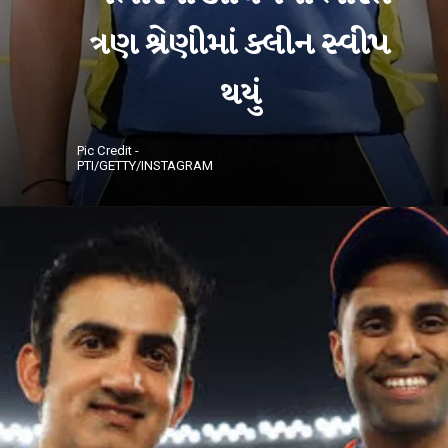
ત્રણ શ્રેણીમાં ક્લીન સ્વીપ
થયું
Pic Credit -