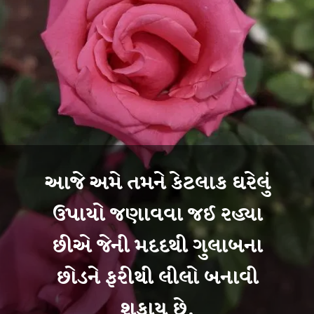
આજે અમે તમને કેટલાક ઘરેલું
ઉપાયો જણાવવા જઈ રહ્યા
છીએ જેની મદદથી ગુલાબના
છોડને ફરીથી લીલો બનાવી