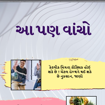
આ પણ વાંચો
આ પણ વાંચો
કેટલીક મિત્રતા ટોક્સિક હોઈ
WhatsApp એ લોન્ચ
શકે છે ! મેંટલ હેલ્થને થઈ શકે
કર્યું ચેટ ફિલ્ટર, ચેટ જોવા
છે નુકસાન, જાણો
માટે સ્ક્રોલ કરવું નહીં પડે