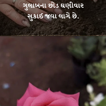
ગુલાબના છોડ ઘણીવાર