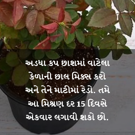
અડધા કપ છાશમાં વાટેલા
કેળાની છાલ મિક્સ કરો
અને તેને માટીમાં રેડો. તમે
આ મિશ્રણ દર 15 દિવસે