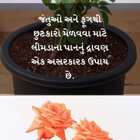
જંતુઓ અને ફૂગથી
છુટકારો મેળવવા માટે
લીમડાના પાનનું દ્રાવણ
એક અસરકારક ઉપાય