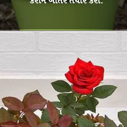
કરીને ખાતર તૈયાર કરો.