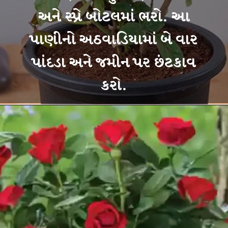
અને સ્પ્રે બોટલમાં ભરો. આ
પાણીનો અઠવાડિયામાં બે વાર
પાંદડા અને જમીન પર છંટકાવ
કરો.