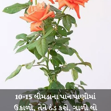
10-15 લીમડાના પાન પાણીમાં
ઉકાળો, તેને ઠંડુ કરો, ગાળી લો