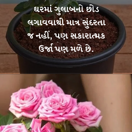
ઘરમાં ગુલાબનો છોડ
લગાવવાથી માત્ર સુંદરતા
જ નહીં, પણ સકારાત્મક
ઉર્જા પણ મળે છે.