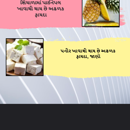
શિયાળામાં પાઈનેપલ
થોડી જ સેકન્ડનો એ સીન,
ખાવાથી થાય છે અઢળક
આમિર-કરિશ્માએ લીધા
ફાયદા
હતા 47 રિટેક
પનીર ખાવાથી થાય છે અઢળક
ફાયદા, જાણો