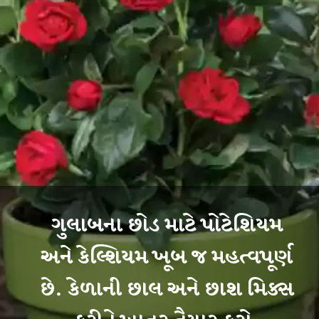
ગુલાબના છોડ માટે પોટેશિયમ
અને કેલ્શિયમ ખૂબ જ મહત્વપૂર્ણ
છે. કેળાની છાલ અને છાશ મિક્સ