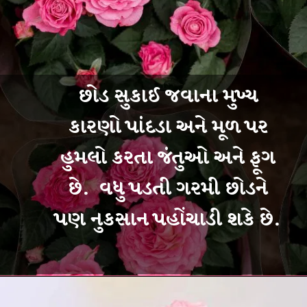
છોડ સુકાઈ જવાના મુખ્ય
કારણો પાંદડા અને મૂળ પર
હુમલો કરતા જંતુઓ અને ફૂગ
છે. વધુ પડતી ગરમી છોડને
પણ નુકસાન પહોંચાડી શકે છે.