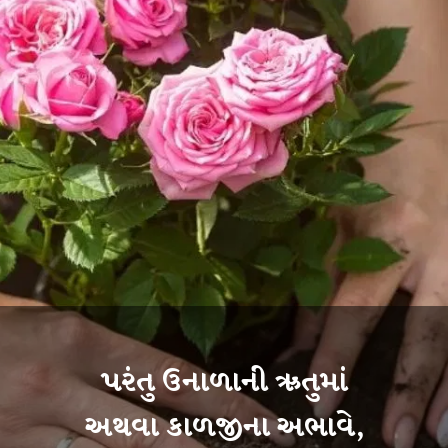
પરંતુ ઉનાળાની ઋતુમાં
અથવા કાળજીના અભાવે,