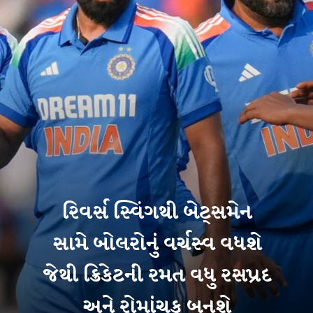
રિવર્સ સ્વિંગથી બેટ્સમેન
સામે બોલરોનું વર્ચસ્વ વધશે
જેથી ક્રિકેટની રમત વધુ રસપ્રદ
અને રોમાંચક બનશે