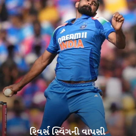
રિવર્સ સ્વિંગની વાપસી