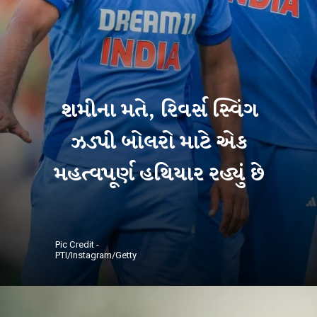
શમીના મતે, રિવર્સ સ્વિંગ
ઝડપી બોલરો માટે એક
મહત્વપૂર્ણ હથિયાર રહ્યું છે
Pic Credit -
PTI/Instagram/Getty