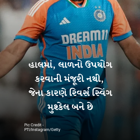
હાલમાં, લાળનો ઉપયોગ
કરવાની મંજૂરી નથી,
જેના કારણે રિવર્સ સ્વિંગ
Pic Credit -
PTI/Instagram/Getty