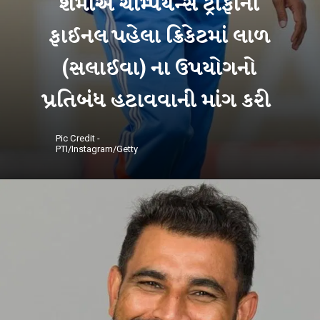
શમીએ ચેમ્પિયન્સ ટ્રોફીની
ફાઈનલ પહેલા ક્રિકેટમાં લાળ
(સલાઈવા) ના ઉપયોગનો
પ્રતિબંધ હટાવવાની માંગ કરી
Pic Credit -
PTI/Instagram/Getty