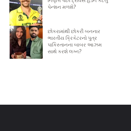
નિવૃત્તિ પછી ટ્રેવિસ હેડને કેટલું
પેન્શન મળશે?
છોકરામાંથી છોકરી બનનાર
ભારતીય ક્રિકેટરનો પુત્ર
પાકિસ્તાનના બાબર આઝમ
સાથે કરશે લગ્ન?