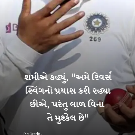
શમીએ કહ્યું, "અમે રિવર્સ
સ્વિંગનો પ્રયાસ કરી રહ્યા
છીએ, પરંતુ લાળ વિના
તે મુશ્કેલ છે"
Pic Credit -