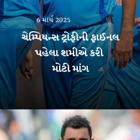
6 માર્ચ 2025
ચેમ્પિયન્સ ટ્રોફીની ફાઈનલ
પહેલા શમીએ કરી