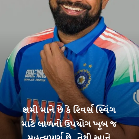
શમી માને છે કે રિવર્સ સ્વિંગ
માટે લાળનો ઉપયોગ ખૂબ જ
મહત્વપૂર્ણ છે, તેથી આને