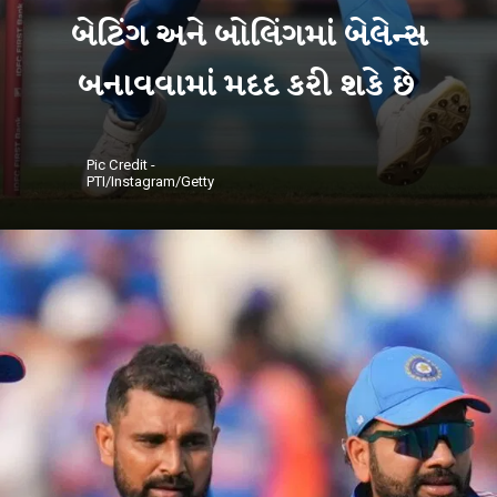
બેટિંગ અને બોલિંગમાં બેલેન્સ
બનાવવામાં મદદ કરી શકે છે
Pic Credit -
PTI/Instagram/Getty