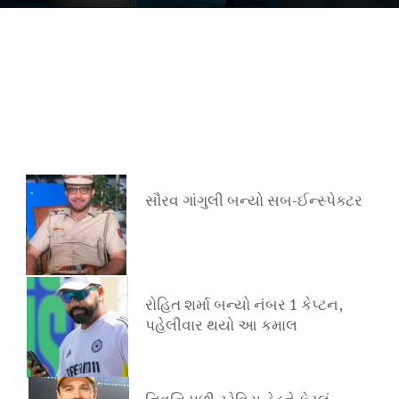
સૌરવ ગાંગુલી બન્યો સબ-ઈન્સ્પેક્ટર
રોહિત શર્મા બન્યો નંબર 1 કેપ્ટન,
પહેલીવાર થયો આ કમાલ