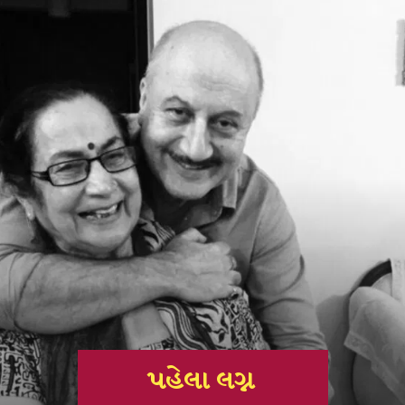
પહેલા લગ્ન