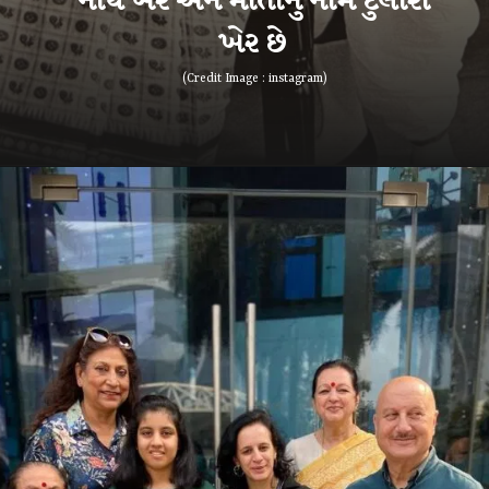
નાથ ખેર અને માતાનું નામ દુલારી
ખેર છે
(Credit Image : instagram)