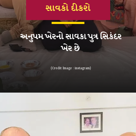
સાવકો દીકરો
અનુપમ ખેરનો સાવકા પુત્ર સિકંદર
ખેર છે
(Credit Image : instagram)