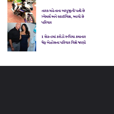
તારક મહેતાના બાપુજીની પત્ની છે
ગ્લેમર્સ અને સ્ટાઈલિશ, આવો છે
પરિવાર
1 સેકન્ડમાં કરોડો રુપિયા કમાનાર
જેફ બેઝોસના પરિવાર વિશે જાણો
photo : instagram