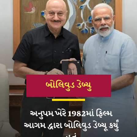
બોલિવુડ ડેબ્યુ
અનુપમ ખેરે 1982માં ફિલ્મ
આગમ દ્વારા બોલિવુડ ડેબ્યૂ કર્યું