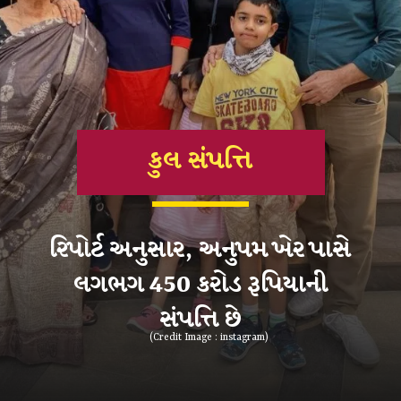
કુલ સંપત્તિ
રિપોર્ટ અનુસાર, અનુપમ ખેર પાસે
લગભગ 450 કરોડ રૂપિયાની
સંપત્તિ છે
(Credit Image : instagram)