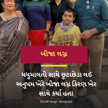
બીજા લગ્ન
મધુમાલતી સાથે છુટાછેડા લઈ
અનુપમ ખેરે બીજા લગ્ન કિરણ ખેર
સાથે કર્યા હતા
(Credit Image : instagram)