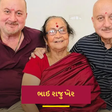
ભાઈ રાજુ ખેર