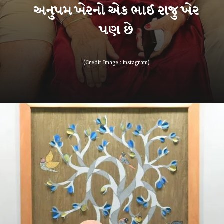
અનુપમ ખેરનો એક ભાઈ રાજુ ખેર
પણ છે
(Credit Image : instagram)