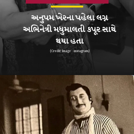
અનુપમ ખેરના પહેલા લગ્ન
અભિનેત્રી મધુમાલતી કપૂર સાથે
થયા હતા
(Credit Image : instagram)