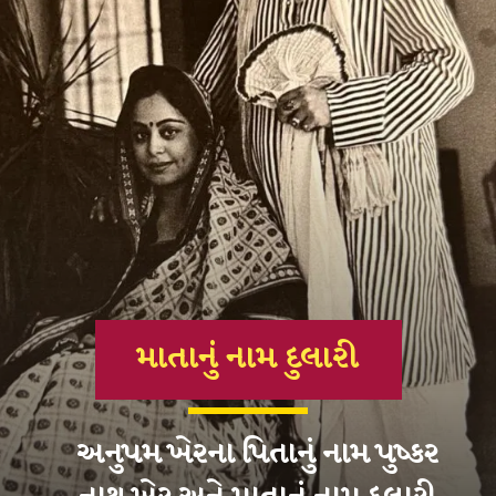
માતાનું નામ દુલારી
અનુપમ ખેરના પિતાનું નામ પુષ્કર