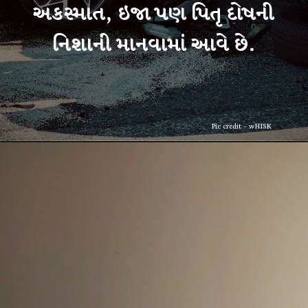
અકસ્માત, ઇજા પણ પિતૃ દોષની
Pic credit - wHISK