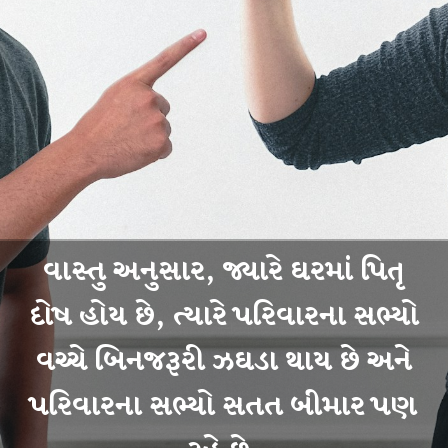
વાસ્તુ અનુસાર, જ્યારે ઘરમાં પિતૃ
દોષ હોય છે, ત્યારે પરિવારના સભ્યો
વચ્ચે બિનજરૂરી ઝઘડા થાય છે અને
પરિવારના સભ્યો સતત બીમાર પણ