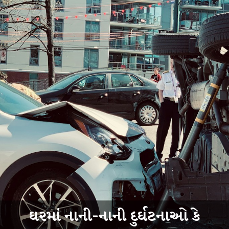
ઘરમાં નાની-નાની દુર્ઘટનાઓ કે