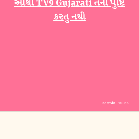
આથી TV9 Gujarati તેની પુષ્ટિ
કરતુ નથી
Pic credit - wHISK