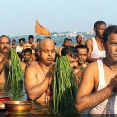
 ધાર્મિક ગ્રંથો અનુસાર, પ