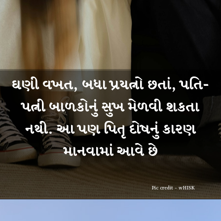
ઘણી વખત, બધા પ્રયત્નો છતાં, પતિ-
પત્ની બાળકોનું સુખ મેળવી શકતા
નથી. આ પણ પિતૃ દોષનું કારણ
Pic credit - wHISK