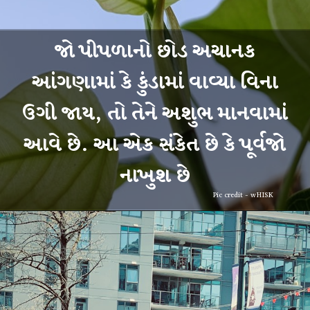
જો પીપળાનો છોડ અચાનક
આંગણામાં કે કુંડામાં વાવ્યા વિના
ઉગી જાય, તો તેને અશુભ માનવામાં
આવે છે. આ એક સંકેત છે કે પૂર્વજો
Pic credit - wHISK