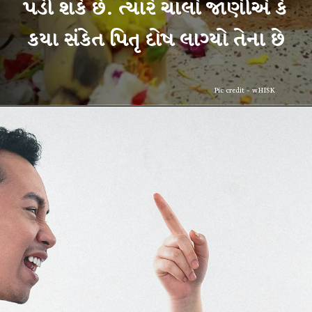
પડી શકે છે. ત્યારે ચાલો જાણીએ કે
Pic credit - wHISK