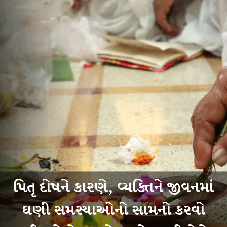
પિતૃ દોષને કારણે, વ્યક્તિને જીવનમાં
ઘણી સમસ્યાઓનો સામનો કરવો