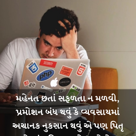
મહેનત છતાં સફળતા ન મળવી,
પ્રમોશન બંધ થવું કે વ્યવસાયમાં
અચાનક નુકસાન થવું એ પણ પિતૃ