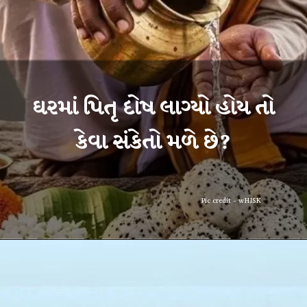
ઘરમાં પિતૃ દોષ લાગ્યો હોય તો
Pic credit - wHISK