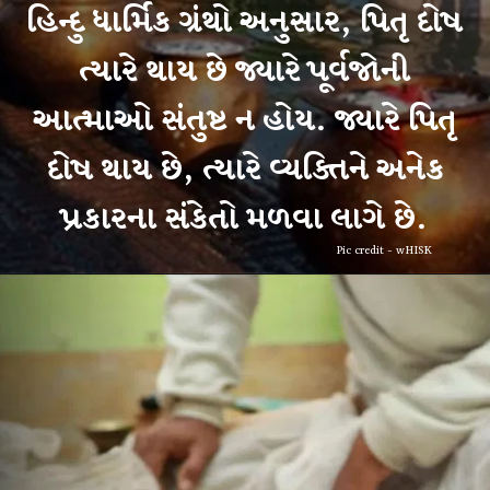
યારે થાય છે જ્યારે પૂર્વજ
ઓ સંતુષ્ટ ન હોય. જ્યાર
ાય છે, ત્યારે વ્યક્તિન
Pic credit - wHISK