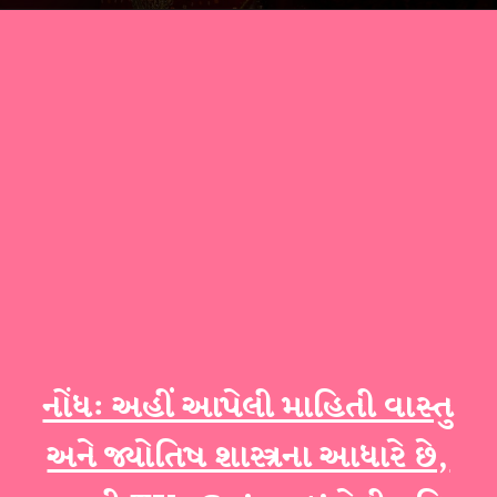
નોંધ: અહીં આપેલી માહિતી વાસ્તુ
અને જ્યોતિષ શાસ્ત્રના આધારે છે,