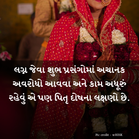
લગ્ન જેવા શુભ પ્રસંગોમાં અચાનક
અવરોધો આવવા અને કામ અધૂરું
રહેવું એ પણ પિતૃ દોષના લક્ષણો છે.
Pic credit - wHISK