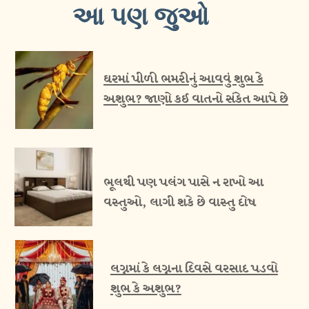
આ પણ જુઓ
ઘરમાં પીળી ભમરીનું આવવું શુભ કે
અશુભ? જાણો કઈ વાતનો સંકેત આપે છે
ભૂલથી પણ પલંગ પાસે ન રાખો આ
વસ્તુઓ, લાગી શકે છે વાસ્તુ દોષ
લગ્નમાં કે લગ્નના દિવસે વરસાદ પડવો
શુભ કે અશુભ?