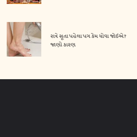
રાત્રે સૂતા પહેલા પગ કેમ ધોવા જોઈએ?
જાણો કારણ