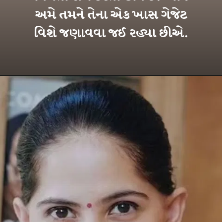
અમે તમને તેના એક ખાસ ગેજેટ
વિશે જણાવવા જઈ રહ્યા છીએ.