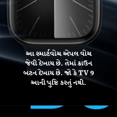
આ સ્માર્ટવોચ એપલ વોચ
જેવી દેખાય છે. તેમાં ક્રાઉન
બટન દેખાય છે. જો કે TV 9
આની પુષ્ટિ કરતું નથી.