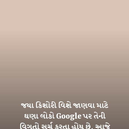
જયા કિશોરી વિશે જાણવા માટે
ઘણા લોકો Google પર તેની
વિગતો સર્ચ કરતા હોય છે. આજે