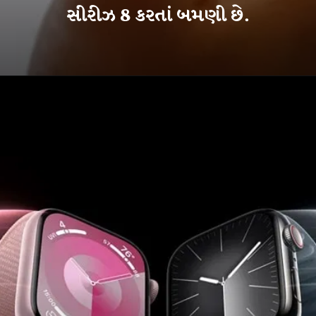
સીરીઝ 8 કરતાં બમણી છે.