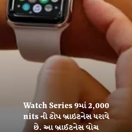
Watch Series 9માં 2,000
nits ની ટોપ બ્રાઇટનેસ ધરાવે
છે. આ બ્રાઈટનેસ વોચ