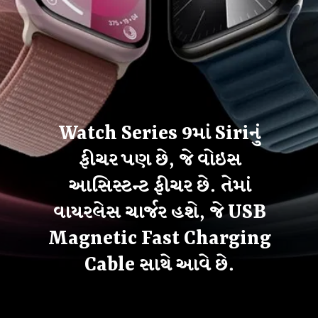
Watch Series 9માં Siriનું
ફીચર પણ છે, જે વોઇસ
આસિસ્ટન્ટ ફીચર છે. તેમાં
વાયરલેસ ચાર્જર હશે, જે USB
Magnetic Fast Charging
Cable સાથે આવે છે.