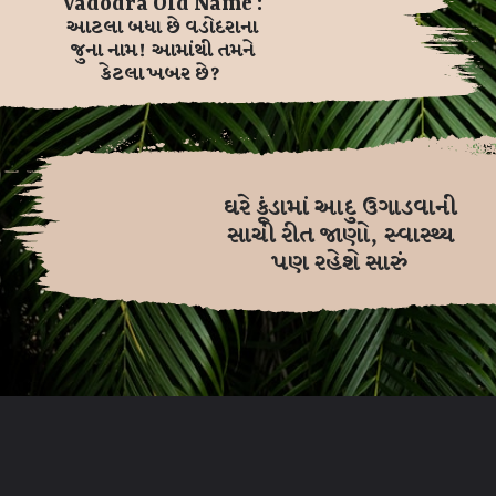
Vadodra Old Name :
આટલા બધા છે વડોદરાના
જુના નામ! આમાંથી તમને
કેટલા ખબર છે?
ઘરે કૂંડામાં આદુ ઉગાડવાની
સાચી રીત જાણો, સ્વાસ્થ્ય
પણ રહેશે સારું