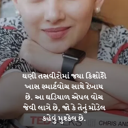
ઘણી તસવીરોમાં જયા કિશોરીે
ખાસ સ્માર્ટવોચ સાથે દેખાય
છે. આ ઘડિયાળ એપલ વોચ
જેવી લાગે છે, જો કે તેનું મોડેલ
કહેવું મુશ્કેલ છે.