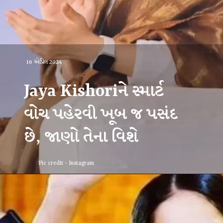
16 એપ્રિલ 2024
Jaya Kishoriને સ્માર્ટ
વોચ પહેરવી ખૂબ જ પસંદ
છે, જાણો તેના વિશે
Pic credit - Instagram