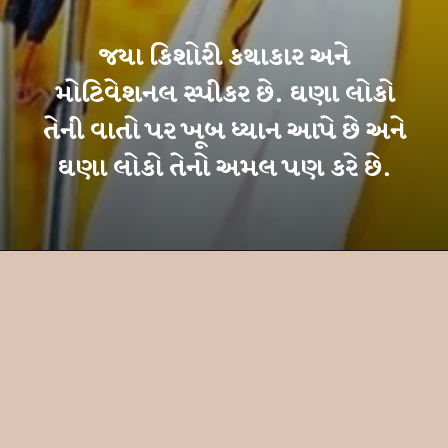
જયા કિશોરી કથાકાર અને
મોટિવેશનલ સ્પીકર છે. ઘણા લોકો
તેની વાતો પર ખૂબ ધ્યાન આપે છે અને
ઘણા લોકો તેનો અમલ પણ કરે છે.