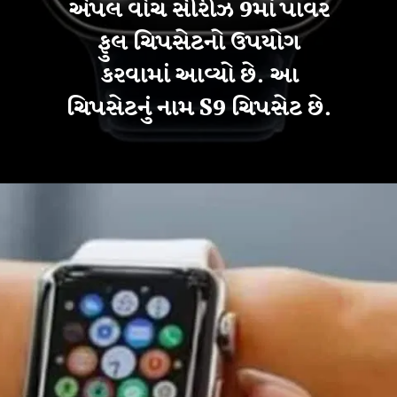
એપલ વોચ સીરીઝ 9માં પાવર
ફુલ ચિપસેટનો ઉપયોગ
કરવામાં આવ્યો છે. આ
ચિપસેટનું નામ S9 ચિપસેટ છે.