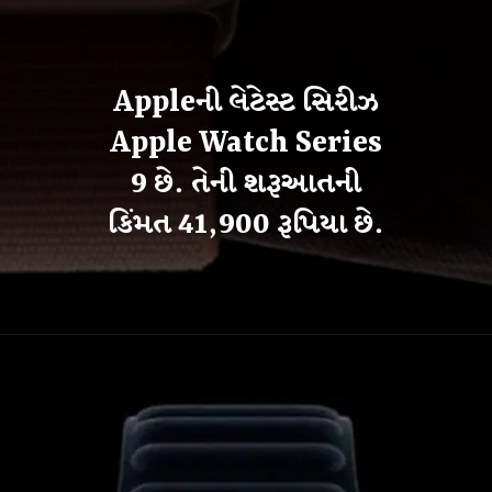
Appleની લેટેસ્ટ સિરીઝ
Apple Watch Series
9 છે. તેની શરૂઆતની
કિંમત 41,900 રૂપિયા છે.