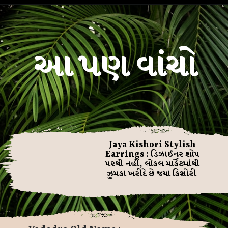
આ પણ વાંચો
Jaya Kishori Stylish
Earrings : ડિઝાઈનર શોપ
પરથી નહીં, લોકલ માર્કેટમાંથી
ઝુમકા ખરીદે છે જયા કિશોરી