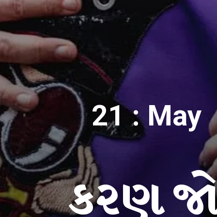
21 : May
કરણ જો