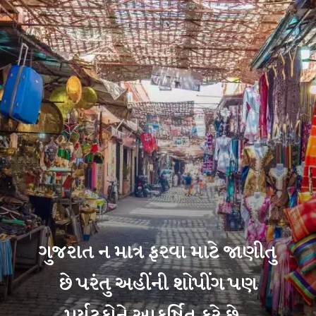
ગુજરાત ન માત્ર ફરવા માટે જાણીતુ
છે પરંતુ અહીંની શોપીંગ પણ