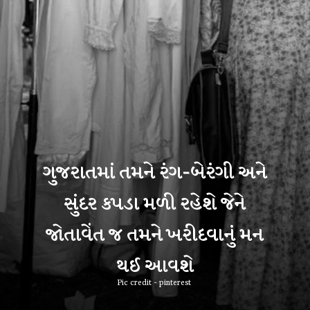
ગુજરાતમાં તમને રંગ-બેરંગી અને
સુંદર કપડા મળી રહેશે જેને
જોતાવેંત જ તમને ખરીદવાનું મન
થઈ આવશે
Pic credit - pinterest