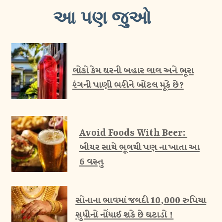
આ પણ જુઓ
લોકો કેમ ઘરની બહાર લાલ અને ભૂરા
રંગની પાણી ભરીને બોટલ મૂકે છે?
Avoid Foods With Beer: ​​
બીયર સાથે ભૂલથી પણ ના ખાતા આ
6 વસ્તુ
સોનાના ભાવમાં જલદી 10,000 રુપિયા
સુધીનો નોંધાઈ શકે છે ઘટાડો !