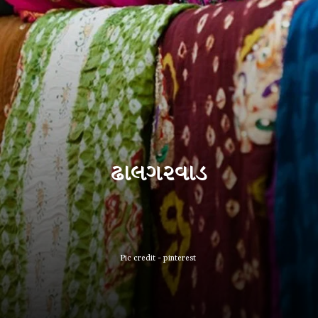
ઢાલગરવાડ
Pic credit - pinterest