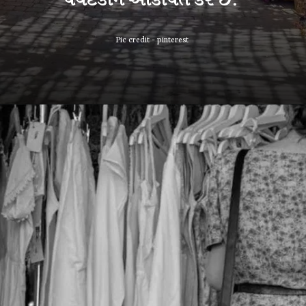
પર્યટકોને આકર્ષિત કરે છે.
Pic credit - pinterest