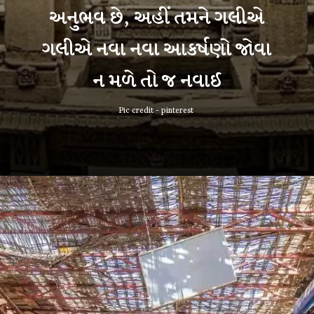
અનુભવ છે, અહીં તમને ગલીએ
ગલીએ નવા નવા આકર્ષણો જોવા
ન મળે તો જ નવાઈ
Pic credit - pinterest