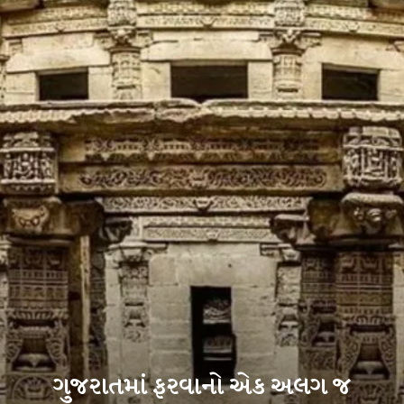
ગુજરાતમાં ફરવાનો એક અલગ જ