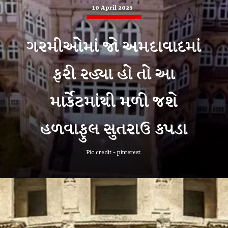
10 April 2025
ગરમીઓમાં જો અમદાવાદમાં
ફરી રહ્યા હો તો આ
માર્કેટમાંથી મળી જશે
હળવાફુલ સુતરાઉ કપડા
Pic credit - pinterest