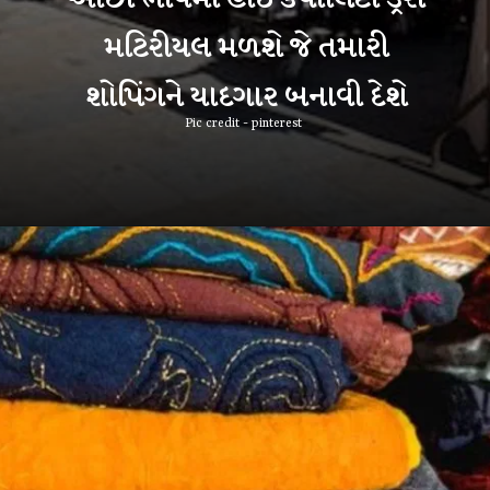
મટિરીયલ મળશે જે તમારી
શોપિંગને યાદગાર બનાવી દેશે
Pic credit - pinterest