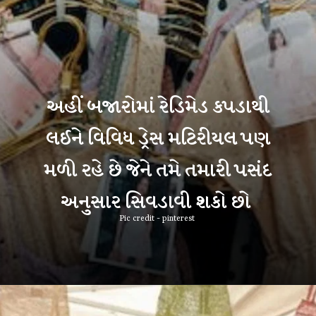
અહીં બજારોમાં રેડિમેડ કપડાથી
લઈને વિવિધ ડ્રેસ મટિરીયલ પણ
મળી રહે છે જેને તમે તમારી પસંદ
અનુસાર સિવડાવી શકો છો
Pic credit - pinterest