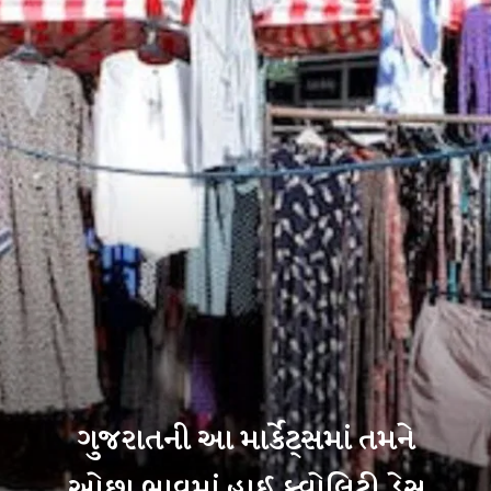
ગુજરાતની આ માર્કેટ્સમાં તમને
ઓછા ભાવમાં હાઈ ક્વોલિટી ડ્રેસ