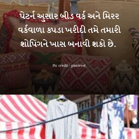
પેટર્ન અુસાર બીડ વર્ક અને મિરર
વર્કવાળા કપડા ખરીદી તમે તમારી
શોપિંગને ખાસ બનાવી શકો છે.
Pic credit - pinterest