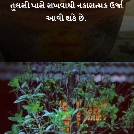
તુલસી પાસે રાખવાથી નકારાત્મક ઉર્જા