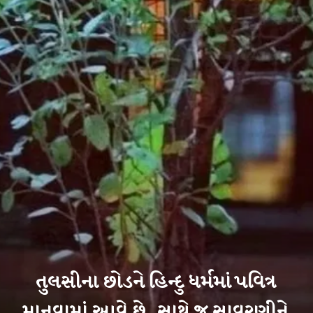
તુલસીના છોડને હિન્દુ ધર્મમાં પવિત્ર
માનવામાં આવે છે. સાથે જ સાવરણીને