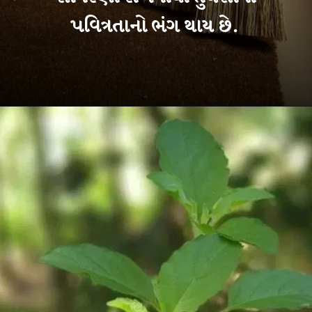
પવિત્રતાનો ભંગ થાય છે.