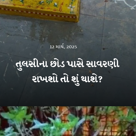
12 માર્ચ, 2025
તુલસીના છોડ પાસે સાવરણી