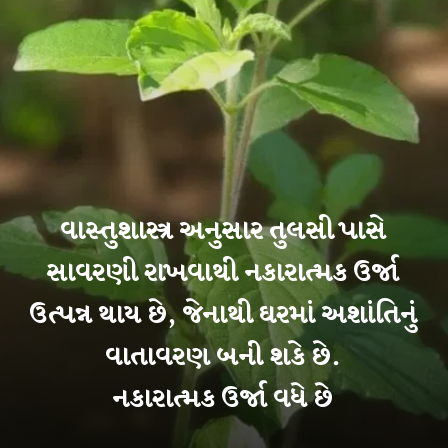
વાસ્તુશાસ્ત્ર અનુસાર તુલસી પાસે
સાવરણી રાખવાથી નકારાત્મક ઉર્જા
ઉત્પન્ન થાય છે, જેનાથી ઘરમાં અશાંતિનું
વાતાવરણ બની શકે છે.