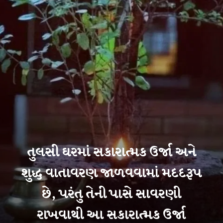
તુલસી ઘરમાં સકારાત્મક ઉર્જા અને
શુદ્ધ વાતાવરણ જાળવવામાં મદદરૂપ
છે, પરંતુ તેની પાસે સાવરણી
રાખવાથી આ સકારાત્મક ઉર્જા