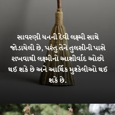
સાવરણી ધનની દેવી લક્ષ્મી સાથે
જોડાયેલી છે, પરંતુ તેને તુલસીની પાસે
રાખવાથી લક્ષ્મીનો આશીર્વાદ ઓછો
થઈ શકે છે અને આર્થિક મુશ્કેલીઓ થઈ
શકે છે.