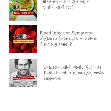
પાકિસ્તાન નામ કોણે રાખ્યું ?
જાણીને ચોંકી જશો
Blood Infection Symptoms :
લોહીમાં ઇન્ફેકશન હોય તો શરીરમાં
કેવા લક્ષણ દેખાય ?
ઇતિહાસના સૌથી અમીર ક્રિમિનલ
Pablo Escobar નું આવું હતું અજેય
સામ્રાજ્ય