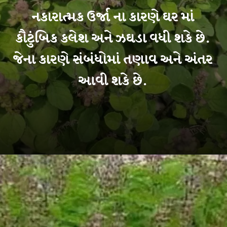
નકારાત્મક ઉર્જા ના કારણે ઘર માં
કૌટુંબિક કલેશ અને ઝઘડા વધી શકે છે.
જેના કારણે સંબંધોમાં તણાવ અને અંતર
આવી શકે છે.