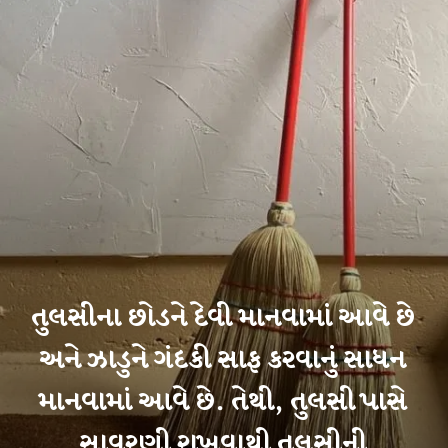
તુલસીના છોડને દેવી માનવામાં આવે છે
અને ઝાડુને ગંદકી સાફ કરવાનું સાધન
માનવામાં આવે છે. તેથી, તુલસી પાસે
સાવરણી રાખવાથી તુલસીની