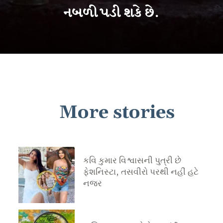
નબળી પડી શકે છે.
More stories
કવિ કુમાર વિશ્વાસની પુત્રી છે
ફેશનિસ્ટા, તસવીરો પરથી નહીં હટે
નજર