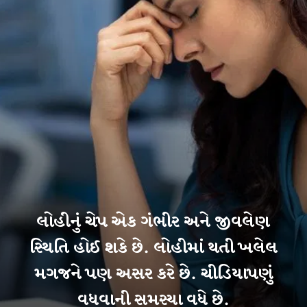
લોહીનું ચેપ એક ગંભીર અને જીવલેણ
સ્થિતિ હોઈ શકે છે. લોહીમાં થતી ખલેલ
મગજને પણ અસર કરે છે. ચીડિયાપણું
વધવાની સમસ્યા વધે છે.