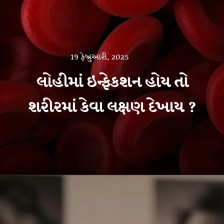
19 ફેબ્રુઆરી, 2025
લોહીમાં ઇન્ફેકશન હોય તો
શરીરમાં કેવા લક્ષણ દેખાય ?