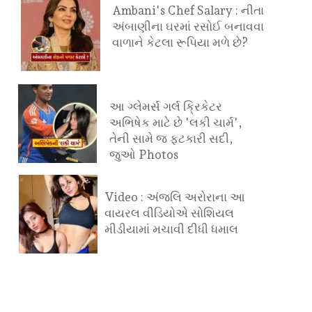
Ambani's Chef Salary : નીતા
અંબાણીના ઘરમાં રસોઈ બનાવવા
વાળાને કેટલા રૂપિયા મળે છે?
આ ગ્લેમર્સ ગર્લ ક્રિકેટર
અભિષેક માટે છે 'લકી ચાર્મ',
તેની સામે જ ફટકારી સદી,
જુઓ Photos
Video : અંજલિ અરોરાના આ
વાયરલ વીડિયોએ સોશિયલ
મીડીયામાં મચાવી દીધી ધમાલ