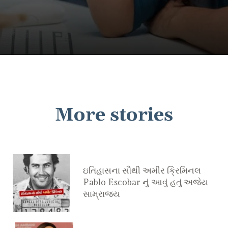
More stories
ઇતિહાસના સૌથી અમીર ક્રિમિનલ
Pablo Escobar નું આવું હતું અજેય
સામ્રાજ્ય