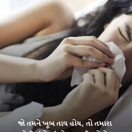
જો તમને ખૂબ તાવ હોય, તો તમારા