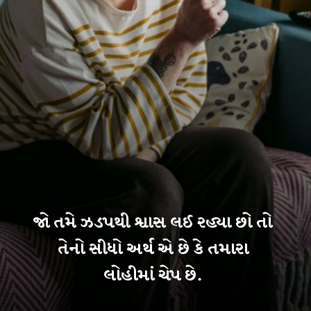
જો તમે ઝડપથી શ્વાસ લઈ રહ્યા છો તો
તેનો સીધો અર્થ એ છે કે તમારા
લોહીમાં ચેપ છે.