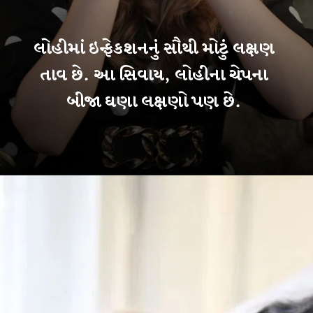
લોહીમાં ઇન્ફેકશનનું સૌથી મોટું લક્ષણ
તાવ છે. આ સિવાય, લોહીના ચેપના
બીજા ઘણા લક્ષણો પણ છે.