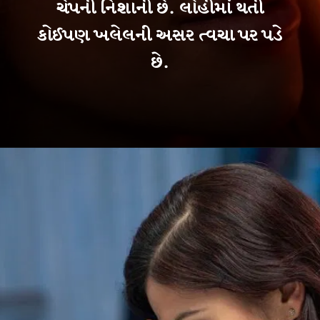
ચેપની નિશાની છે. લોહીમાં થતી
કોઈપણ ખલેલની અસર ત્વચા પર પડે
છે.