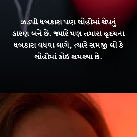
ઝડપી ધબકારા પણ લોહીમાં ચેપનું
કારણ બને છે. જ્યારે પણ તમારા હૃદયના
ધબકારા વધવા લાગે, ત્યારે સમજી લો કે
લોહીમાં કોઈ સમસ્યા છે.