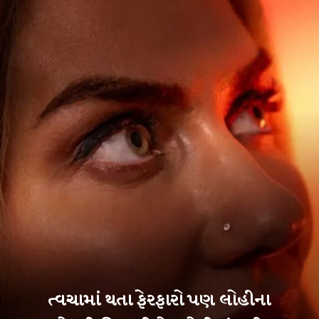
ત્વચામાં થતા ફેરફારો પણ લોહીના