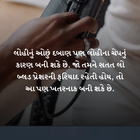
લોહીનું ઓછું દબાણ પણ લોહીના ચેપનું
કારણ બની શકે છે. જો તમને સતત લો
બ્લડ પ્રેશરની ફરિયાદ રહેતી હોય, તો
આ પણ ખતરનાક બની શકે છે.