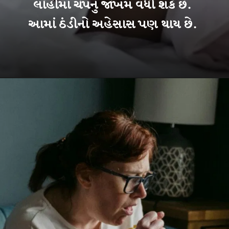
લોહીમાં ચેપનું જોખમ વધી શકે છે.
આમાં ઠંડીનો અહેસાસ પણ થાય છે.