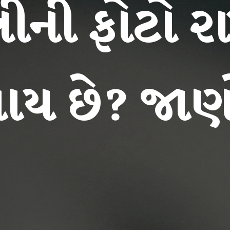
ત્નીની ફોટો ર
ાય છે? જાણ