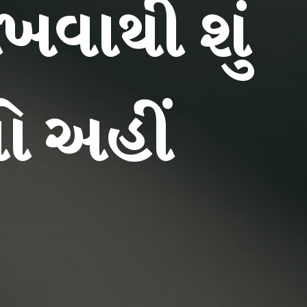
ાખવાથી શું
ો અહીં