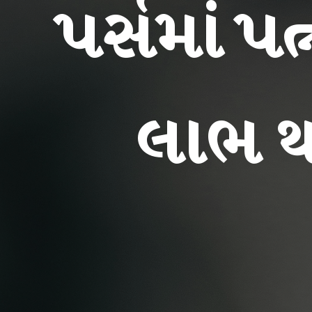
પર્સમાં પ
લાભ થ