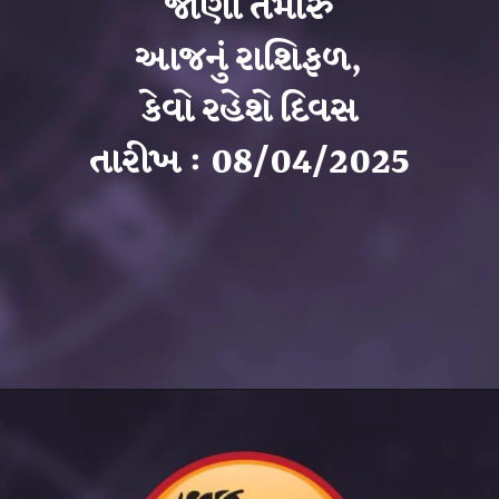
જાણો તમારું
આજનું રાશિફળ,
કેવો રહેશે દિવસ
તારીખ : 08/04/2025