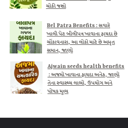
ચોકી જશો
Bel Patra Benefits : સવારે
ખાલી પેટ બીલીપત્ર ખાવાના ફાયદા છે
ચોંકાવનારા, આ લોકો માટે છે અમૃત
સમાન, જાણો
Ajwain seeds health benefits
: અજમો ખાવાના ફાયદા અનેક, જાણો
તેના સ્વાસ્થ્ય લાભો, ઉપયોગ અને
પોષક મૂલ્ય