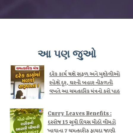
આ પણ જુઓ
દરેક કાર્ય થશે સફળ અને મુશ્કેલીઓ
રહેશે દૂર, ઘરની બહાર નીકળતી
વખતે આ ચમત્કારિક મંત્રનો કરો પાઠ
Curry Leaves Benefits :
દરરોજ 15 સુધી દિવસ મીઠો લીમડો
ખાવાના 7 ચમત્કારીક ફાયદા જાણી