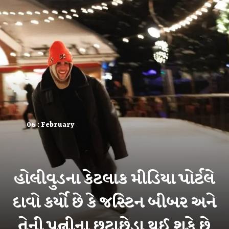
06 : February
હોલીવુડના કેટલાક મીડિયા પોર્ટલે
દાવો કર્યો છે કે જસ્ટિન બીબર અને
તેની પત્નીના છૂટાછેડા થઈ શકે છે