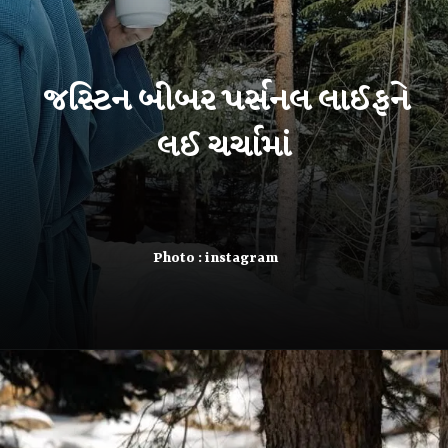
જસ્ટિન બીબર પર્સનલ લાઈફને
લઈ ચર્ચામાં
Photo : instagram