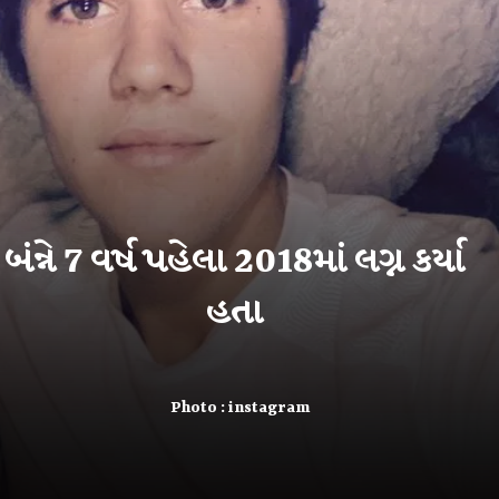
બંન્ને 7 વર્ષ પહેલા 2018માં લગ્ન કર્યા
હતા
Photo : instagram