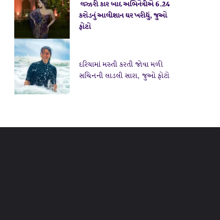
લગ્ઝરી કાર બાદ અભિનેત્રીએ 6.24
કરોડનું આલીશાન ઘર ખરીદ્યું, જુઓ
ફોટો
દરિયામાં મસ્તી કરતી જોવા મળી