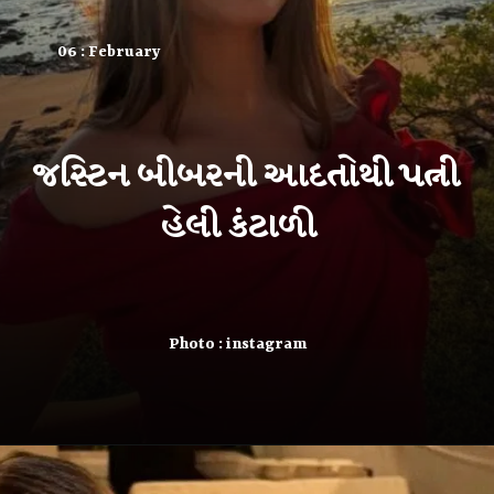
06 : February
જસ્ટિન બીબરની આદતોથી પત્ની
હેલી કંટાળી
Photo : instagram