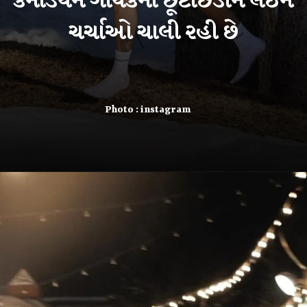
કેનેડિયન ગાયકના છૂટાછેડાને લઈને
ચર્ચાઓ ચાલી રહી છે
Photo : instagram