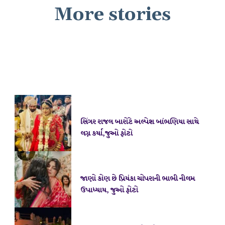
More stories
સિંગર રાજલ બારોટે અલ્પેશ બાંભણિયા સાથે
લગ્ન કર્યા,જુઓ ફોટો
જાણો કોણ છે પ્રિયંકા ચોપરાની ભાભી નીલમ
ઉપાધ્યાય, જુઓ ફોટો