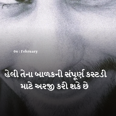
06 : February
હેલી તેના બાળકની સંપૂર્ણ કસ્ટડી