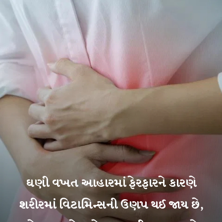
ઘણી વખત આહારમાં ફેરફારને કારણે
શરીરમાં વિટામિન્સની ઉણપ થઈ જાય છે,