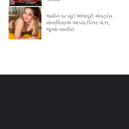
જમીન પર સૂઈ ભોજપુરી એક્ટ્રેસ
મોનાલિસાએ આપ્યા કિલર પોઝ,
જુઓ તસવીરો