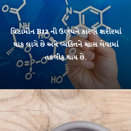
વિટામીન B12 ની ઉણપને કારણે શરીરમાં
થાક લાગે છે અને વ્યક્તિને શ્વાસ લેવામાં
તકલીફ થાય છે.