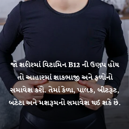
જો શરીરમાં વિટામિન B12 ની ઉણપ હોય
તો આહારમાં શાકભાજી અને ફળોનો
સમાવેશ કરો. તેમાં કેળા, પાલક, બીટરૂટ,
બટેટા અને મશરૂમનો સમાવેશ થઈ શકે છે.