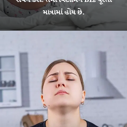
સેવન કરો. તેમાં વિટામિન B12 પૂરતી
માત્રામાં હોય છે.