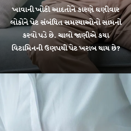
ખાવાની ખોટી આદતોને કારણે ઘણીવાર
લોકોને પેટ સંબંધિત સમસ્યાઓનો સામનો
કરવો પડે છે. ચાલો જાણીએ કયા
વિટામિનની ઉણપથી પેટ ખરાબ થાય છે?