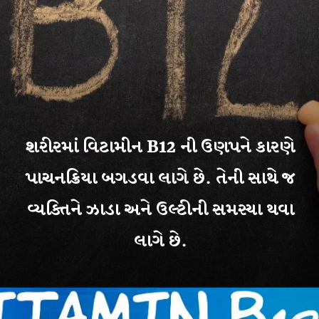
શરીરમાં વિટામીન B12 ની ઉણપને કારણે
પાચનક્રિયા બગડવા લાગે છે. તેની સાથે જ
વ્યક્તિને ઝાડા અને ઉલ્ટીની સમસ્યા થવા
લાગે છે.