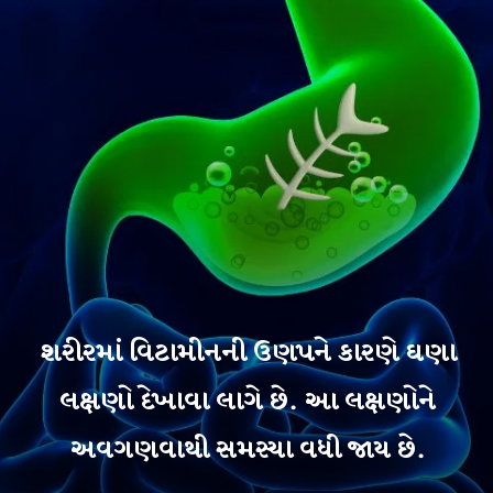
શરીરમાં વિટામીનની ઉણપને કારણે ઘણા
લક્ષણો દેખાવા લાગે છે. આ લક્ષણોને
અવગણવાથી સમસ્યા વધી જાય છે.