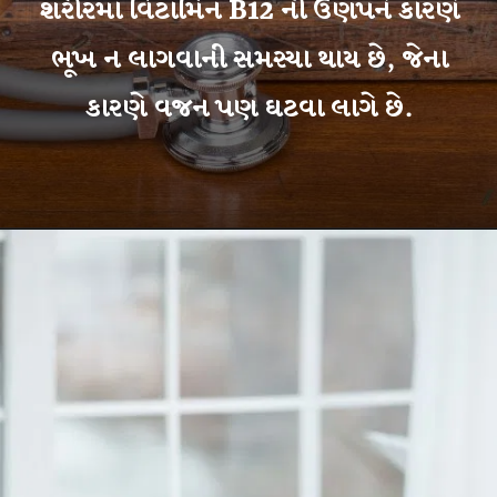
શરીરમાં વિટામિન B12 ની ઉણપને કારણે
ભૂખ ન લાગવાની સમસ્યા થાય છે, જેના
કારણે વજન પણ ઘટવા લાગે છે.