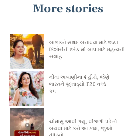
More stories
બાળકને સક્ષમ બનાવવા માટે જયા
કિશોરીની દરેક માં-બાપ માટે મહત્વની
સલાહ
નીતા અંબાણીના 4 હીરો, જેણે
ભારતને જીતાડ્યો T20 વર્લ્ડ
કપ
ચોમાસુ આવી ગયું, વીજળી પડે તો
બચવા માટે કરો આ કામ, જુઓ
વીડિયો