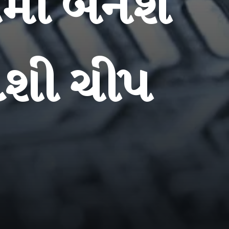
માં બનશે
ેશી ચીપ