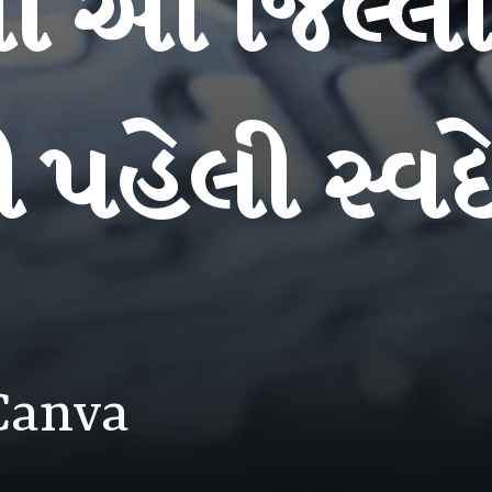
ા આ જિલ્લા
 પહેલી સ્વદ
Canva