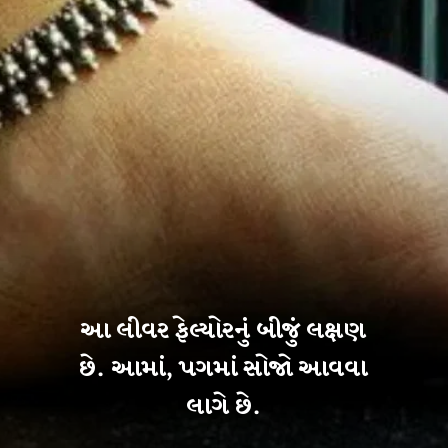
આ લીવર ફેલ્યોરનું બીજું લક્ષણ
છે. આમાં, પગમાં સોજો આવવા
લાગે છે.