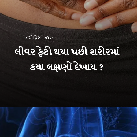
12 એપ્રિલ, 2025
લીવર ફેટી થયા પછી શરીરમાં
કયા લક્ષણો દેખાય ?