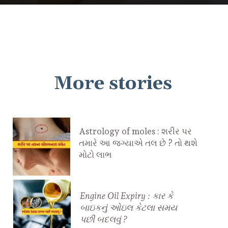
More stories
Astrology of moles : શરીર પર
તમારે આ જગ્યાએ તલ છે ? તો થશે
મોટો લાભ
Engine Oil Expiry : કાર કે
બાઇકનું ઓઇલ કેટલા સમય
પછી બદલવું ?