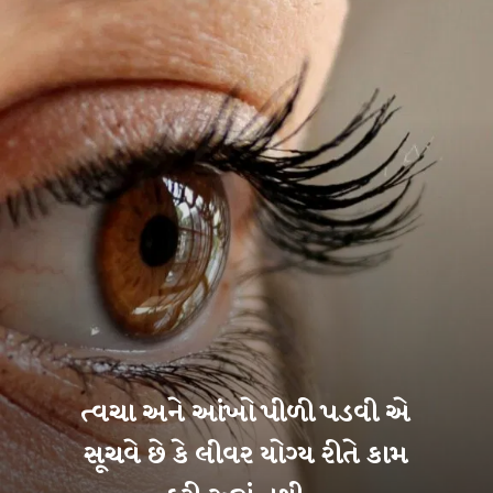
ત્વચા અને આંખો પીળી પડવી એ
સૂચવે છે કે લીવર યોગ્ય રીતે કામ