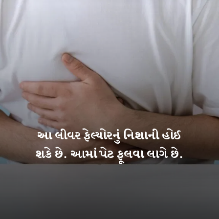
આ લીવર ફેલ્યોરનું નિશાની હોઈ
શકે છે. આમાં પેટ ફૂલવા લાગે છે.