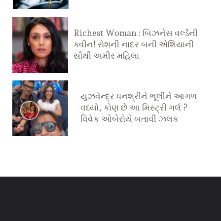
Richest Woman : બિઝનેસ વર્લ્ડની
ક્વીન! રોશની નાદર બની એશિયાની
સૌથી અમીર મહિલા
યુઝવેન્દ્ર ધનશ્રીને ભૂલીને આગળ
વધ્યો, કોણ છે આ મિસ્ટ્રી ગર્લ ?
વિવેક ઓબેરોયે બતાવી ઝલક