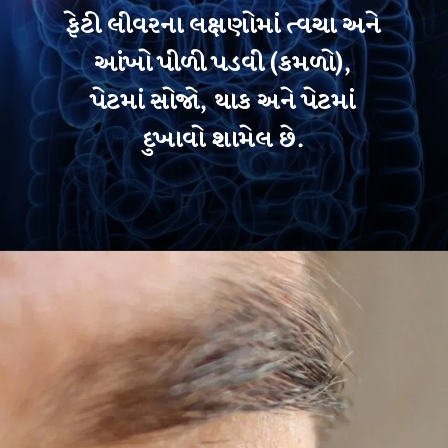
ફેટી લીવરના લક્ષણોમાં ત્વચા અને
આંખો પીળી પડવી (કમળો),
પેટમાં સોજો, થાક અને પેટમાં
દુખાવો શામેલ છે.