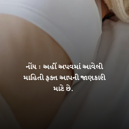
નોંધ : અહીં અપવમાં આવેલી
માહિતી ફક્ત આપની જાણકારી
માટે છે.