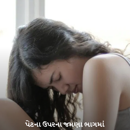
પેટના ઉપરના જમણા ભાગમાં