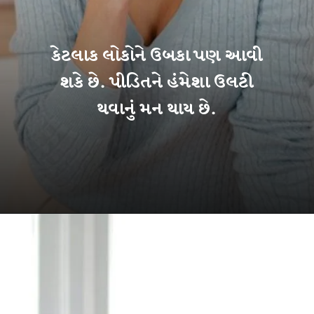
કેટલાક લોકોને ઉબકા પણ આવી
શકે છે. પીડિતને હંમેશા ઉલટી
થવાનું મન થાય છે.