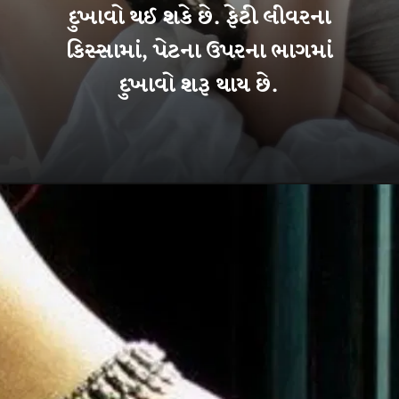
દુખાવો થઈ શકે છે. ફેટી લીવરના
કિસ્સામાં, પેટના ઉપરના ભાગમાં
દુખાવો શરૂ થાય છે.