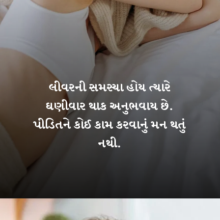
લીવરની સમસ્યા હોય ત્યારે
ઘણીવાર થાક અનુભવાય છે.
પીડિતને કોઈ કામ કરવાનું મન થતું
નથી.