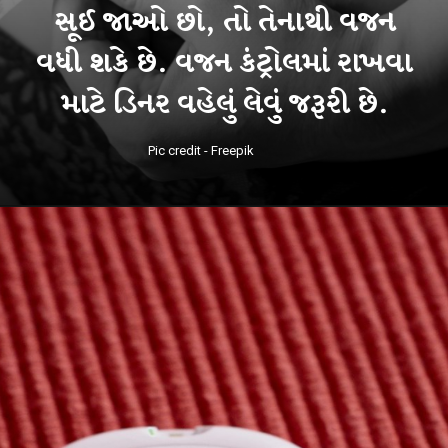
સૂઈ જાઓ છો, તો તેનાથી વજન
વધી શકે છે. વજન કંટ્રોલમાં રાખવા
માટે ડિનર વહેલું લેવું જરૂરી છે.
Pic credit - Freepik