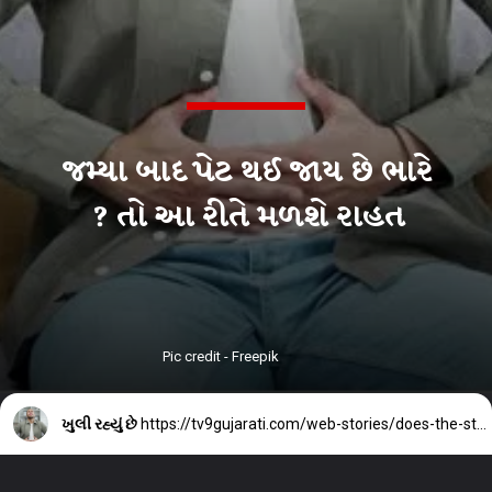
જમ્યા બાદ પેટ થઈ જાય છે ભારે
? તો આ રીતે મળશે રાહત
Pic credit - Freepik
ખુલી રહ્યું છે
https://tv9gujarati.com/web-stories/does-the-stomach-become-heavy-after-eating-anything-so-you-will-get-relief-in-this-way