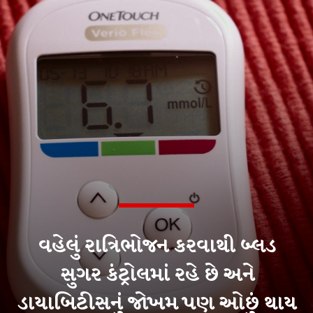
વહેલું રાત્રિભોજન કરવાથી બ્લડ
સુગર કંટ્રોલમાં રહે છે અને
ડાયાબિટીસનું જોખમ પણ ઓછું થાય