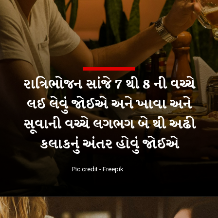
રાત્રિભોજન સાંજે 7 થી 8 ની વચ્ચે
લઈ લેવું જોઈએ અને ખાવા અને
સૂવાની વચ્ચે લગભગ બે થી અઢી
કલાકનું અંતર હોવું જોઈએ
Pic credit - Freepik