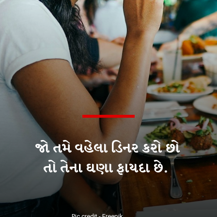
જો તમે વહેલા ડિનર કરો છો
તો તેના ઘણા ફાયદા છે.
Pic credit - Freepik