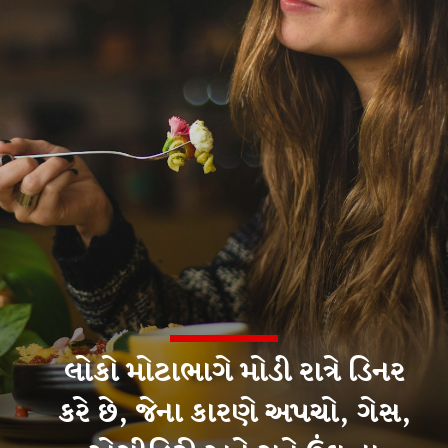
લોકો મોટાભાગે મોડી રાત્રે ડિનર
કરે છે, જેના કારણે અપચો, ગેસ,