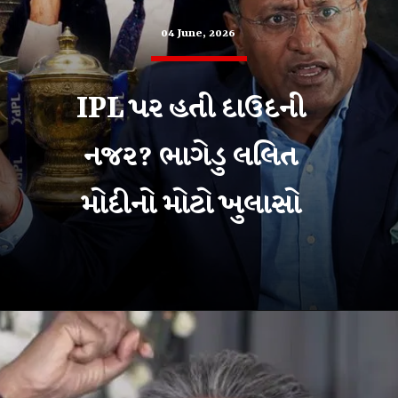
04 June, 2026
IPL પર હતી દાઉદની
નજર? ભાગેડુ લલિત
મોદીનો મોટો ખુલાસો