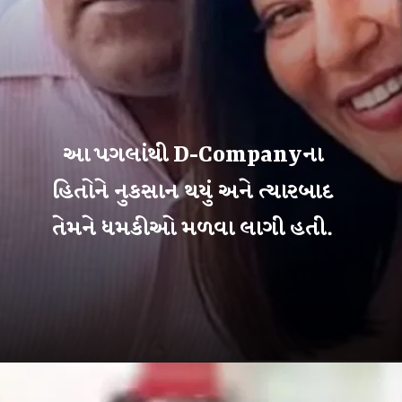
આ પગલાંથી D-Companyના
હિતોને નુકસાન થયું અને ત્યારબાદ
તેમને ધમકીઓ મળવા લાગી હતી.