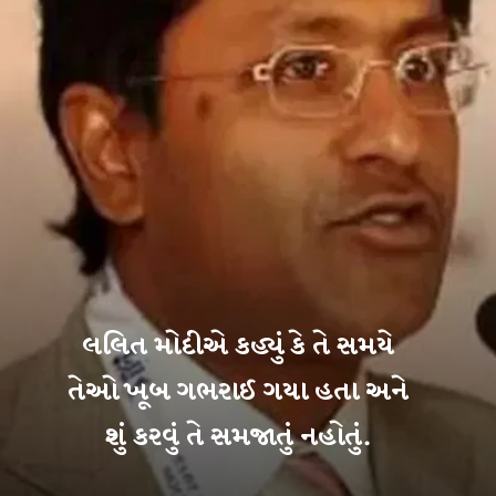
લલિત મોદીએ કહ્યું કે તે સમયે
તેઓ ખૂબ ગભરાઈ ગયા હતા અને
શું કરવું તે સમજાતું નહોતું.