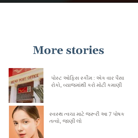
More stories
પોસ્ટ ઓફિસ સ્કીમ : એક વાર પૈસા
રોકો, વ્યાજમાંથી કરો મોટી કમાણી
સ્વસ્થ ત્વચા માટે જરૂરી આ 7 પોષક
તત્વો, જાણી લો