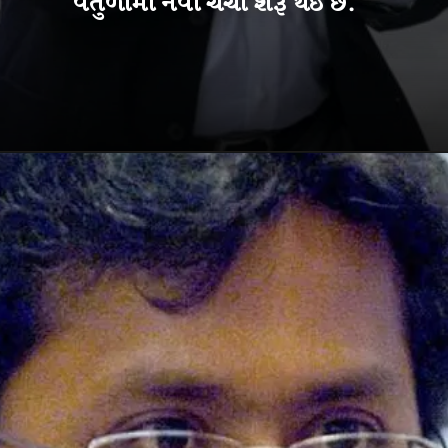
વર્તુળોમાં નવી ચર્ચા શરૂ થઈ છે.