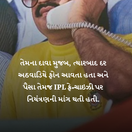
તેમના દાવા મુજબ, ત્યારબાદ દર
અઠવાડિયે ફોન આવતા હતા અને
પૈસા તેમજ IPL ફ્રેન્ચાઇઝી પર
નિયંત્રણની માંગ થતી હતી.