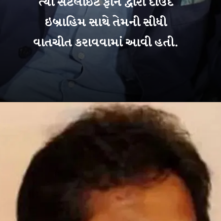
ત્યાં સેટેલાઇટ ફોન દ્વારા દાઉદ
ઇબ્રાહિમ સાથે તેમની સીધી
વાતચીત કરાવવામાં આવી હતી.