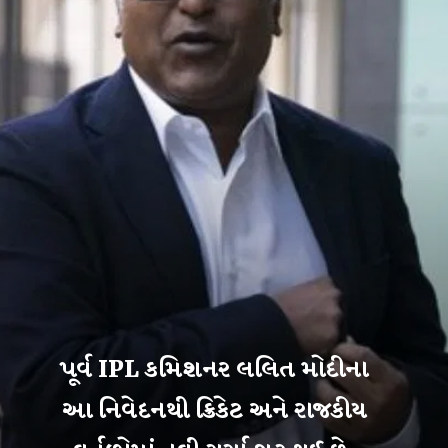
પૂર્વ IPL કમિશનર લલિત મોદીના
આ નિવેદનથી ક્રિકેટ અને રાજકીય