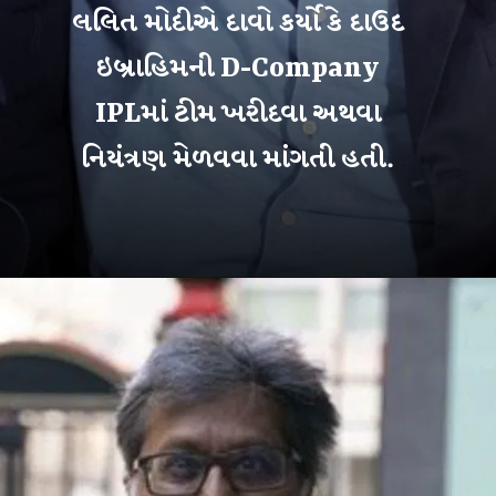
લલિત મોદીએ દાવો કર્યો કે દાઉદ
ઇબ્રાહિમની D-Company
IPLમાં ટીમ ખરીદવા અથવા
નિયંત્રણ મેળવવા માંગતી હતી.