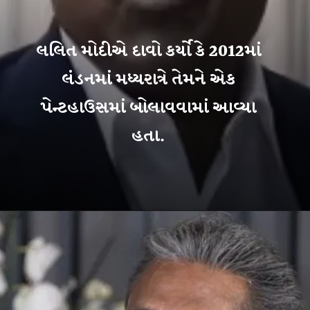
લલિત મોદીએ દાવો કર્યો કે 2012માં
લંડનમાં મધ્યરાત્રે તેમને એક
પેન્ટહાઉસમાં બોલાવવામાં આવ્યા
હતા.