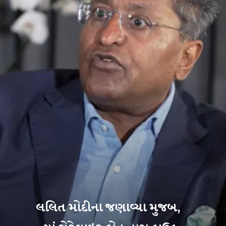
લલિત મોદીના જણાવ્યા મુજબ,