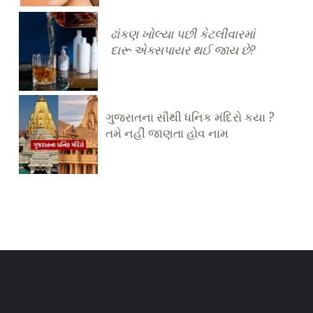
ઢાંકણ ખોલ્યા પછી કેટલીવારમાં
દારૂ એક્સપાયર થઈ જાય છે?
ગુજરાતના સૌથી ધનિક મંદિરો કયા ?
તમે નહીં જાણતા હોવ નામ