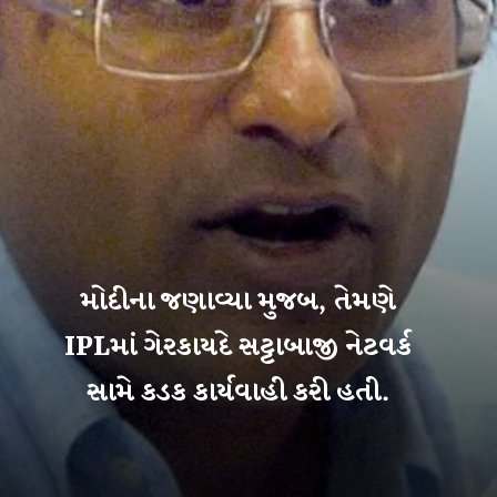
મોદીના જણાવ્યા મુજબ, તેમણે
IPLમાં ગેરકાયદે સટ્ટાબાજી નેટવર્ક
સામે કડક કાર્યવાહી કરી હતી.