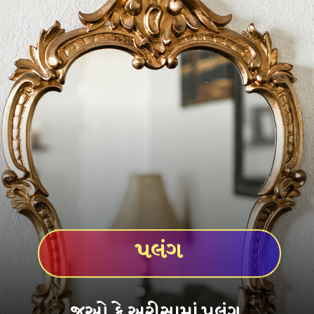
પલંગ
જુઓ કે અરીસામાં પલંગ