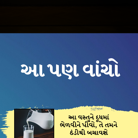
આ પણ વાંચો
આ વસ્તુને દૂધમાં
ભેળવીને પીવો, તે તમને
ઠંડીથી બચાવશે