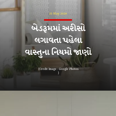
25 May 2026
બેડરૂમમાં અરીસો
લગાવતા પહેલા
વાસ્તુના નિયમો જાણો
(Credit Image : Google Photos
)