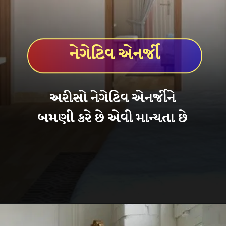
નેગેટિવ એનર્જી
અરીસો નેગેટિવ એનર્જીને
બમણી કરે છે એવી માન્યતા છે