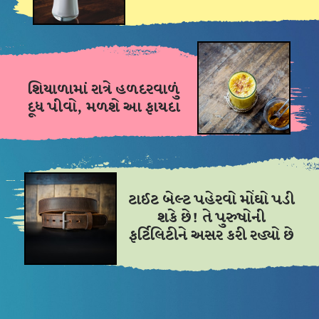
શિયાળામાં રાત્રે હળદરવાળું
દૂધ પીવો, મળશે આ ફાયદા
ટાઈટ બેલ્ટ પહેરવો મોંઘો પડી
શકે છે! તે પુરુષોની
ફર્ટિલિટીને અસર કરી રહ્યો છે