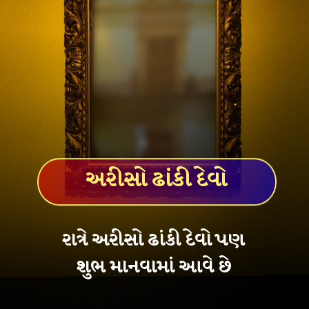
અરીસો ઢાંકી દેવો
રાત્રે અરીસો ઢાંકી દેવો પણ
શુભ માનવામાં આવે છે