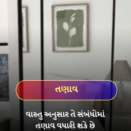
તણાવ
વાસ્તુ અનુસાર તે સંબંધોમાં
તણાવ વધારી શકે છે