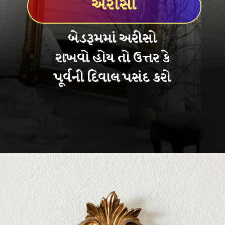
અરીસો
બેડરૂમમાં અરીસો
રાખવો હોય તો ઉત્તર કે
પૂર્વની દિવાલ પસંદ કરો