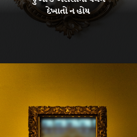
દેખાતો ન હોય