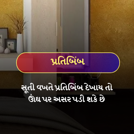
પ્રતિબિંબ
સૂતી વખતે પ્રતિબિંબ દેખાય તો
ઊંઘ પર અસર પડી શકે છે