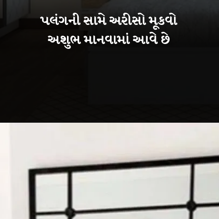
પલંગની સામે અરીસો મૂકવો
અશુભ માનવામાં આવે છે