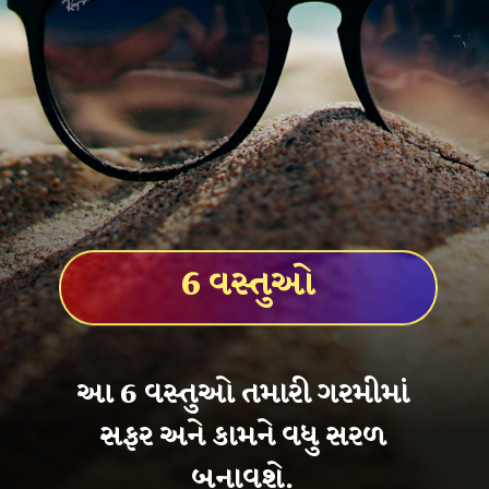
6 વસ્તુઓ
આ 6 વસ્તુઓ તમારી ગરમીમાં
સફર અને કામને વધુ સરળ
બનાવશે.