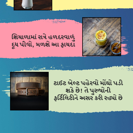
શિયાળામાં રાત્રે હળદરવાળું
દૂધ પીવો, મળશે આ ફાયદા
ટાઈટ બેલ્ટ પહેરવો મોંઘો પડી
શકે છે! તે પુરુષોની
ફર્ટિલિટીને અસર કરી રહ્યો છે