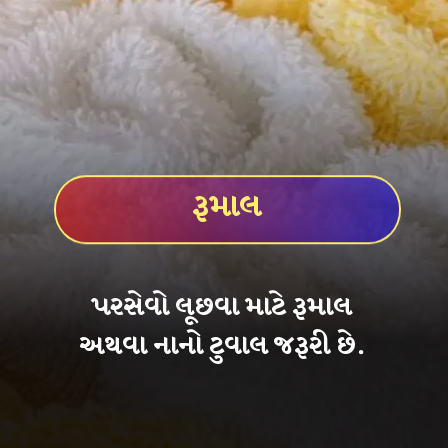
રૂમાલ
પરસેવો લૂછવા માટે રૂમાલ
અથવા નાનો ટુવાલ જરૂરી છે.