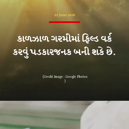
કાળઝાળ ગરમીમાં ફિલ્ડ વર્ક
કરવું પડકારજનક બની શકે છે.
(Credit Image : Google Photos
)