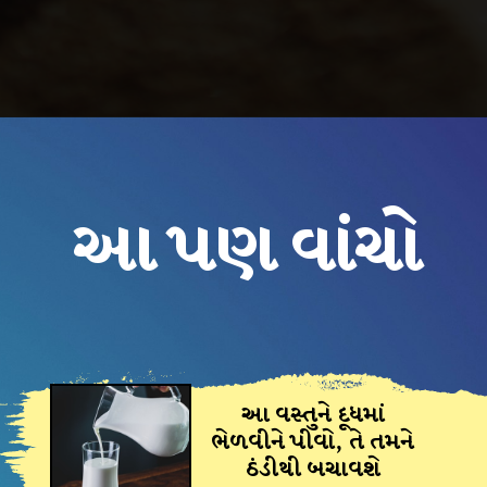
આ પણ વાંચો
આ વસ્તુને દૂધમાં
ભેળવીને પીવો, તે તમને
ઠંડીથી બચાવશે