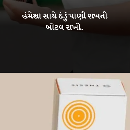
હંમેશા સાથે ઠંડું પાણી રાખતી
બોટલ રાખો.