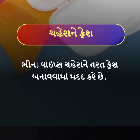
ચહેરાને ફ્રેશ
ભીના વાઇપ્સ ચહેરાને તરત ફ્રેશ
બનાવવામાં મદદ કરે છે.