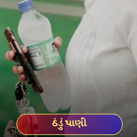
ઠંડું પાણી