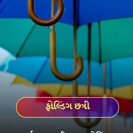
ફોલ્ડિંગ છત્રી