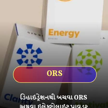
ORS
ડિહાઇડ્રેશનથી બચવા ORS
અથવા ઇલેક્ટ્રોલાઇટ પાવડર