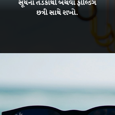
સૂર્યના તડકાથી બચવા ફોલ્ડિંગ
છત્રી સાથે રાખો.