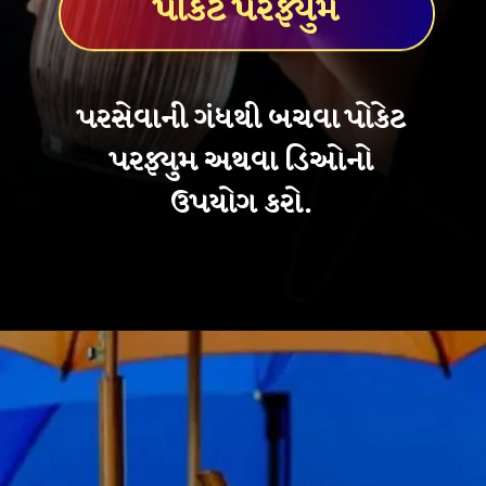
પોકેટ પરફ્યુમ
પરસેવાની ગંધથી બચવા પોકેટ
પરફ્યુમ અથવા ડિઓનો
ઉપયોગ કરો.