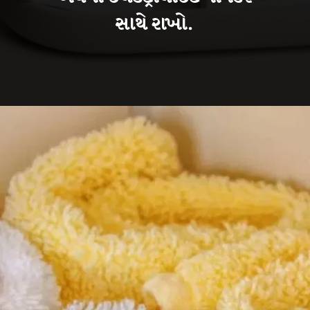
સાથે રાખો.