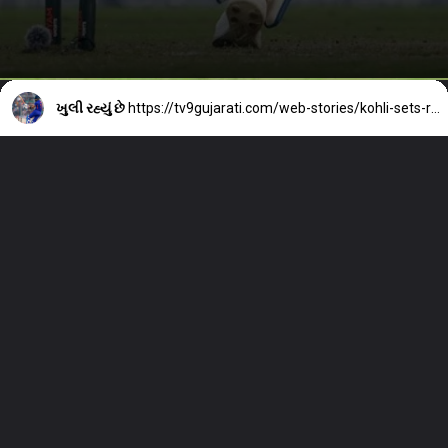
ખુલી રહ્યું છે
https://tv9gujarati.com/web-stories/kohli-sets-record-by-getting-out-for-zero-indian-players-with-most-zero-in-odis