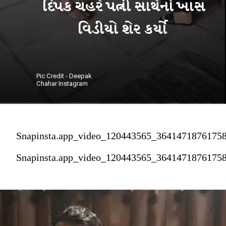
દિપક ચહરે પત્ની સાથેનો ખાસ
વિડીયો શેર કર્યો
Pic Credit - Deepak
Chahar Instagram
Snapinsta.app_video_120443565_3641471876175
Snapinsta.app_video_120443565_3641471876175