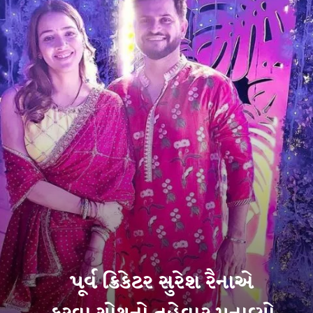
પૂર્વ ક્રિકેટર સુરેશ રૈનાએ