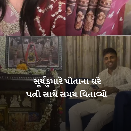
સૂર્યકુમારે પોતાના ઘરે
પત્ની સાથે સમય વિતાવ્યો