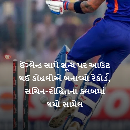
ઈંગ્લેન્ડ સામે શૂન્ય પર આઉટ
થઈ કોહલીએ બનાવ્યો રેકોર્ડ,
સચિન-રોહિતના ક્લબમાં
થયો સામેલ