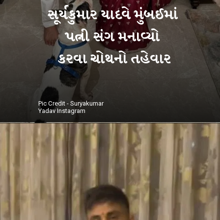
સૂર્યકુમાર યાદવે મુંબઈમાં
પત્ની સંગ મનાવ્યો
Pic Credit - Suryakumar
Yadav Instagram