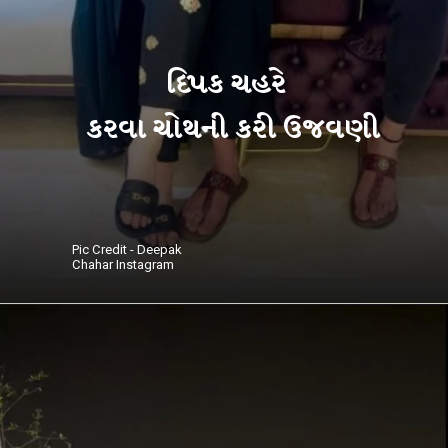
દિપક ચહરે
કરવા ચોથની કરી ઉજવણી
Pic Credit - Deepak
Chahar Instagram