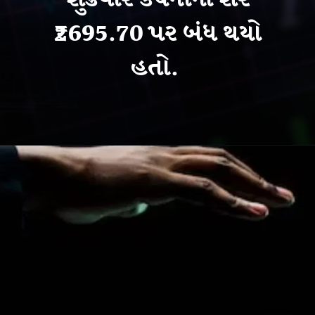
₹2695.70 પર બંધ થયો
હતો.