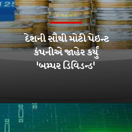
29 May 2026
દેશની સૌથી મોટી પેઇન્ટ
કંપનીએ જાહેર કર્યું
'બમ્પર ડિવિડન્ડ'