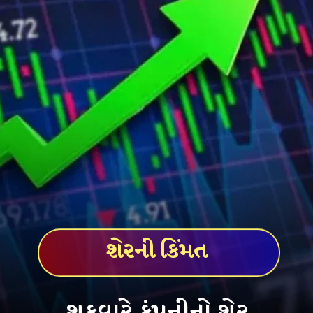
શેરની કિંમત
શુક્રવારે કંપનીનો શેર