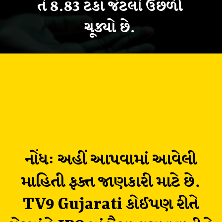
તે 8.83 ટકા જેટલો ઉછળી
ચૂક્યો છે.
નોંધ: અહીં આપવામાં આવેલી
માહિતી ફક્ત જાણકારી માટે છે.
TV9 Gujarati કોઈપણ રીતે