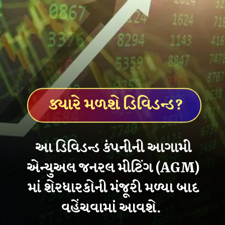
ક્યારે મળશે ડિવિડન્ડ?
આ ડિવિડન્ડ કંપનીની આગામી
એન્યુઅલ જનરલ મીટિંગ (AGM)
માં શેરધારકોની મંજૂરી મળ્યા બાદ
વહેંચવામાં આવશે.