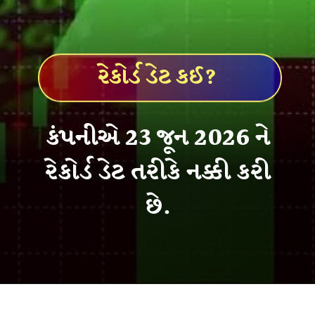
રેકોર્ડ ડેટ કઈ?
કંપનીએ 23 જૂન 2026 ને
રેકોર્ડ ડેટ તરીકે નક્કી કરી
છે.