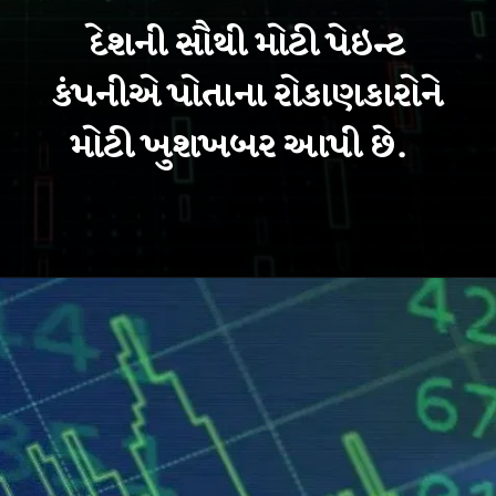
દેશની સૌથી મોટી પેઇન્ટ
કંપનીએ પોતાના રોકાણકારોને
મોટી ખુશખબર આપી છે.