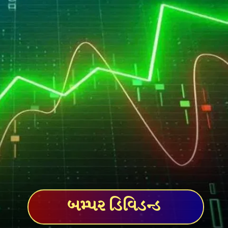
બમ્પર ડિવિડન્ડ