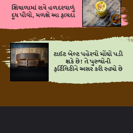
શિયાળામાં રાત્રે હળદરવાળું
દૂધ પીવો, મળશે આ ફાયદા
ટાઈટ બેલ્ટ પહેરવો મોંઘો પડી
શકે છે! તે પુરુષોની
ફર્ટિલિટીને અસર કરી રહ્યો છે