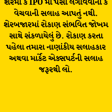
શેરમાં કે IPO માં પૈસા લગાવવાની કે
વેચવાની સલાહ આપતું નથી.
શેરબજારમાં રોકાણ સંભવિત જોખમ
સાથે સંકળાયેલું છે. રોકાણ કરતા
પહેલા તમારા નાણાંકીય સલાહકાર
અથવા માર્કેટ એક્સપર્ટની સલાહ
જરૂરથી લો.