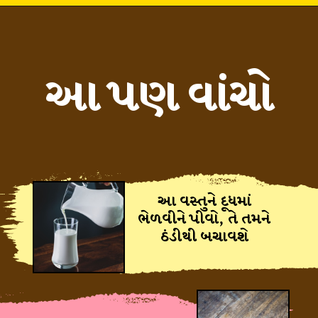
આ પણ વાંચો
આ વસ્તુને દૂધમાં
ભેળવીને પીવો, તે તમને
ઠંડીથી બચાવશે