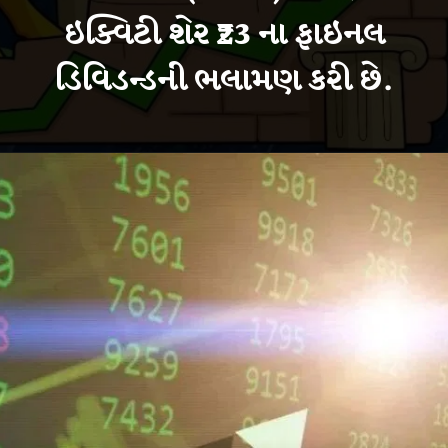
ઇક્વિટી શેર ₹23 ના ફાઇનલ
ડિવિડન્ડની ભલામણ કરી છે.