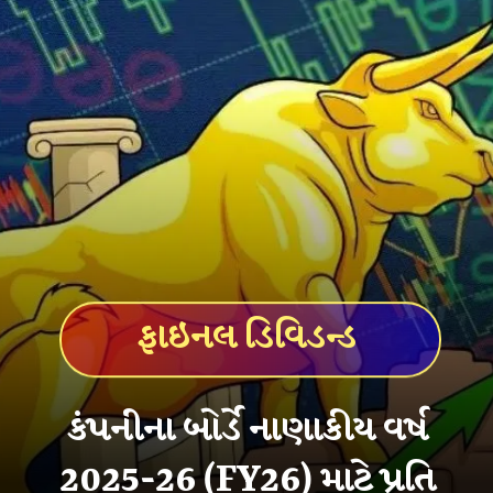
ફાઇનલ ડિવિડન્ડ
કંપનીના બોર્ડે નાણાકીય વર્ષ
2025-26 (FY26) માટે પ્રતિ