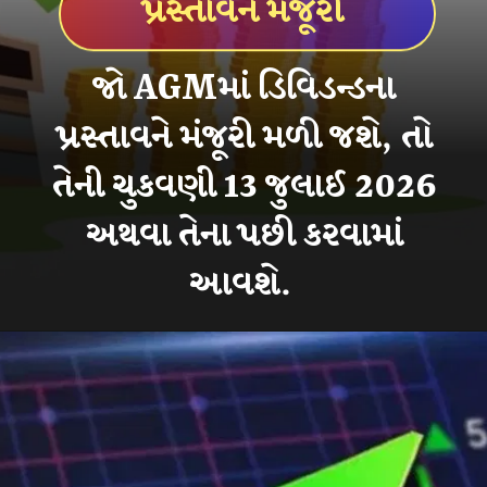
પ્રસ્તાવને મંજૂરી
જો AGMમાં ડિવિડન્ડના
પ્રસ્તાવને મંજૂરી મળી જશે, તો
તેની ચુકવણી 13 જુલાઈ 2026
અથવા તેના પછી કરવામાં
આવશે.