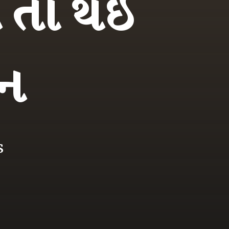
ં તો થઈ
ાન
s