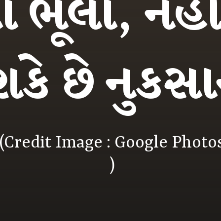
 ભૂલો, નહી
શકે છે નુકસ
(Credit Image : Google Photo
)