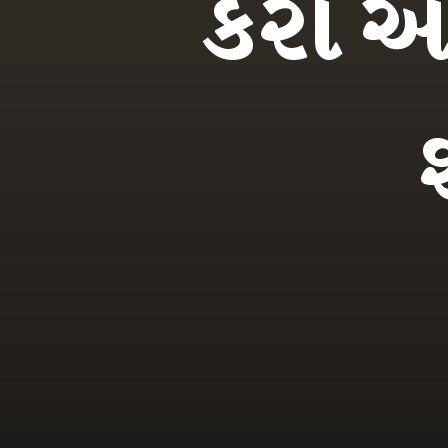
કરો આ