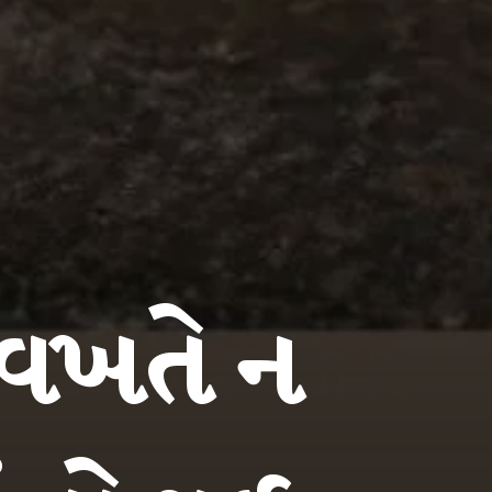
વખતે ન