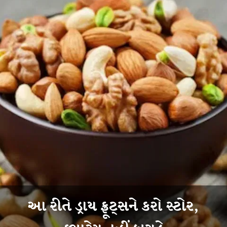
આ રીતે ડ્રાય ફ્રૂટ્સને કરો સ્ટોર,