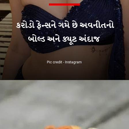
કરોડો ફેન્સને ગમે છે અવનીતનો
બોલ્ડ અને ક્યૂટ અંદાજ
Pic credit - Instagram