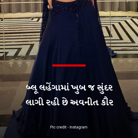
બ્લૂ લહેંગામાં ખુબ જ સુંદર
લાગી રહી છે અવનીત કૌર
Pic credit - Instagram