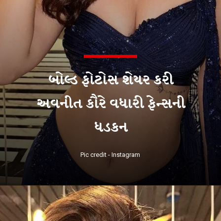
બોલ્ડ ફોટોસ શેયર કરી
અવનીત કૌરે વધારી ફેન્સની
ધડકન
Pic credit - Instagram