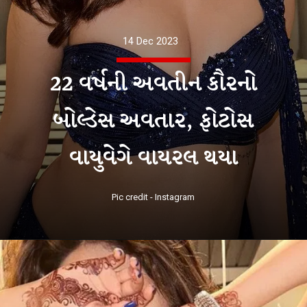
14 Dec 2023
22 વર્ષની અવતીન કૌરનો
બોલ્ડેસ અવતાર, ફોટોસ
વાયુવેગે વાયરલ થયા
Pic credit - Instagram