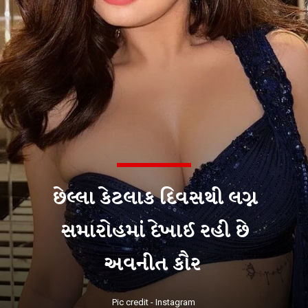
છેલ્લા કેટલાક દિવસથી લગ્ન
સમારોહમાં દેખાઈ રહી છે
અવનીત કૌર
Pic credit - Instagram