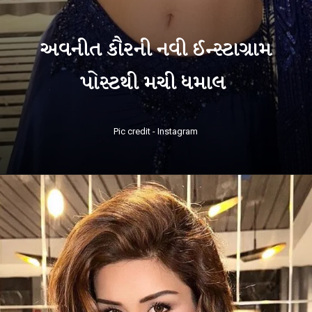
અવનીત કૌરની નવી ઈન્સ્ટાગ્રામ
પોસ્ટથી મચી ધમાલ
Pic credit - Instagram