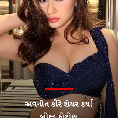
અવનીત કૌરે શેયર કર્યા
બોલ્ડ ફોટોસ