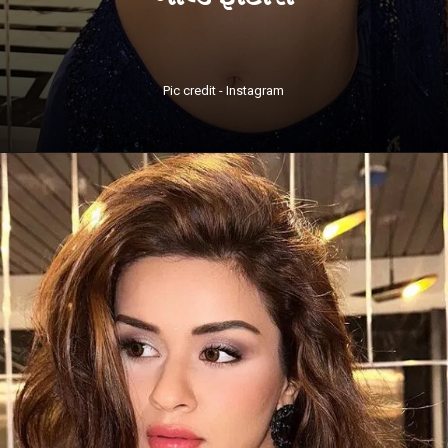
Pic credit - Instagram
ખુલી રહ્યું છે
https://tv9gujarati.com/webstories