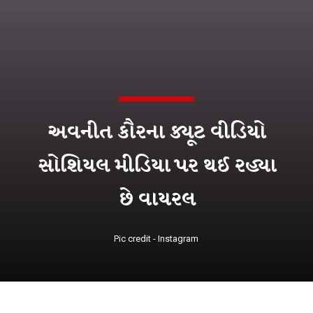
અવનીત કૌરના ક્યૂટ વીડિયો
સોશિયલ મીડિયા પર થઈ રહ્યા
છે વાયરલ
Pic credit - Instagram