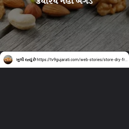
ક્યારેય નહીં બગડે
ખુલી રહ્યું છે
https://tv9gujarati.com/web-stories/store-dry-fruits-in-this-way-they-will-never-spoil-2