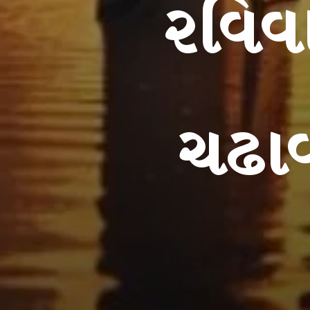
રવિવા
ચઢાવ