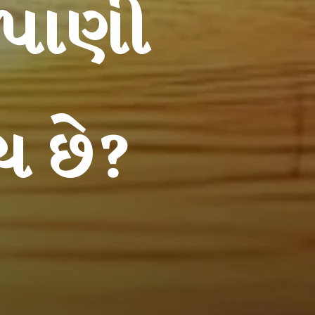
ે પાણી
ય છે?