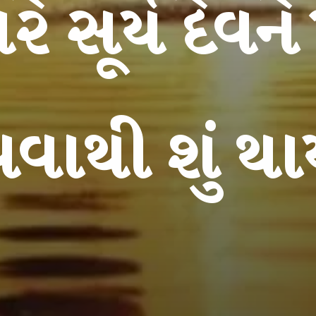
રે સૂર્ય દેવન
વાથી શું થા