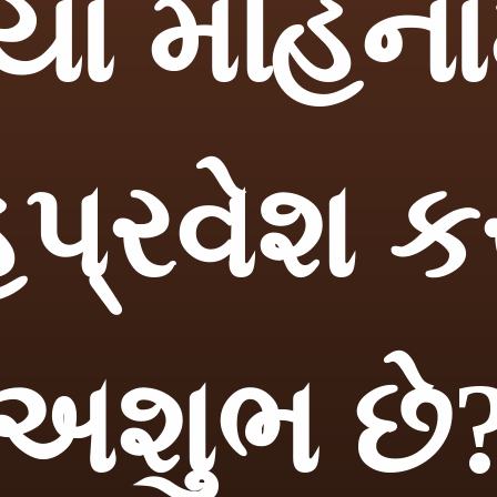
યા મહિનામ
હપ્રવેશ ક
અશુભ છે