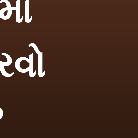
ાં
રવો
?