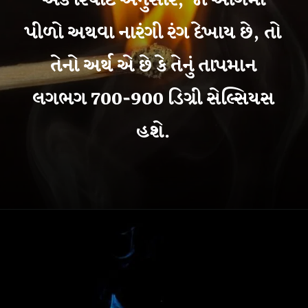
એક રિપોર્ટ અનુસાર, જો આગમાં
પીળો અથવા નારંગી રંગ દેખાય છે, તો
તેનો અર્થ એ છે કે તેનું તાપમાન
લગભગ 700-900 ડિગ્રી સેલ્સિયસ
હશે.