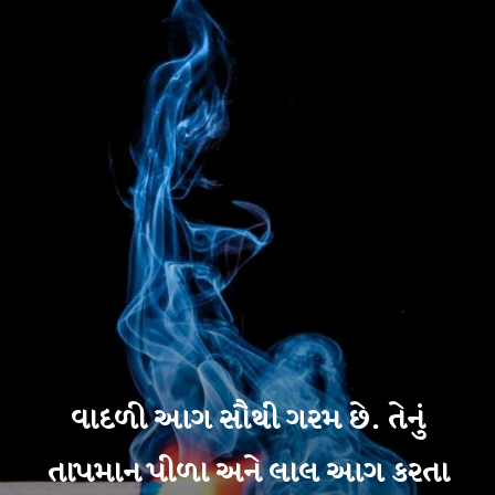
વાદળી આગ સૌથી ગરમ છે. તેનું
તાપમાન પીળા અને લાલ આગ કરતા