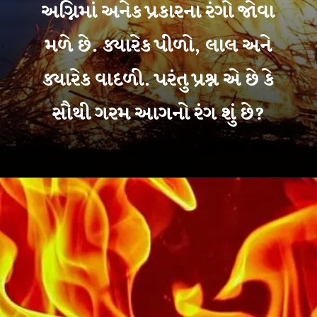
અગ્નિમાં અનેક પ્રકારના રંગો જોવા
મળે છે. ક્યારેક પીળો, લાલ અને
ક્યારેક વાદળી. પરંતુ પ્રશ્ન એ છે કે
સૌથી ગરમ આગનો રંગ શું છે?