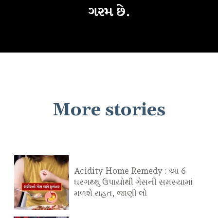
ગરમ છે.
More stories
Acidity Home Remedy : આ 6
ઘરગથ્થુ ઉપાયોથી ગેસની સમસ્યામાં
મળશે રાહત, જાણી લો