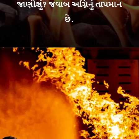
જાણીશું? જવાબ અગ્નિનું તાપમાન
છે.