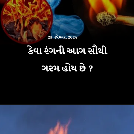
29 નવેમ્બર, 2024
કેવા રંગની આગ સૌથી
ગરમ હોય છે ?