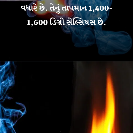
વધારે છે. તેનું તાપમાન 1,400-
1,600 ડિગ્રી સેલ્સિયસ છે.