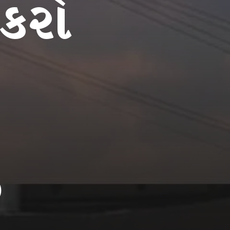
 કરો
)