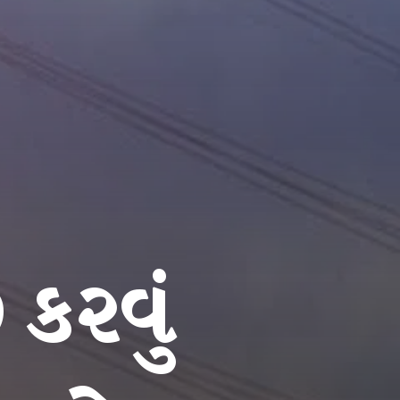
કરવું