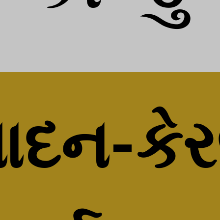
પાદન-કેર