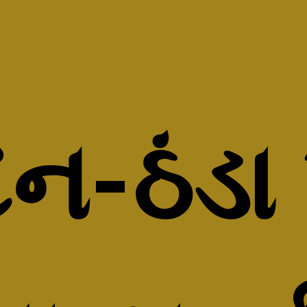
ન-ઠંડા 