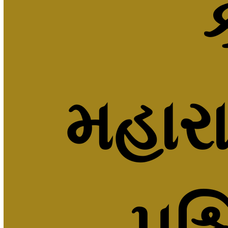
ક
મહારા