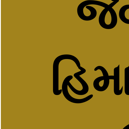
જેવ
હિમા