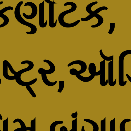
ર્ણાટક, 
ષ્ટ્ર,ઑડ