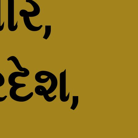
ીર, 
ેશ, 