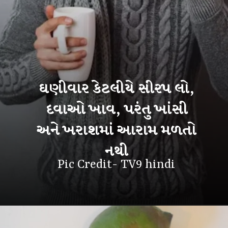
ઘણીવાર કેટલીયે સીરપ લો,
દવાઓ ખાવ, પરંતુ ખાંસી
અને ખરાશમાં આરામ મળતો
નથી
Pic Credit- TV9 hindi