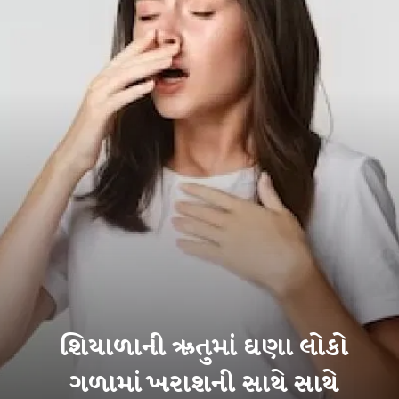
શિયાળાની ઋતુમાં ઘણા લોકો
ગળામાં ખરાશની સાથે સાથે