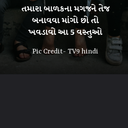
તમારા બાળકના મગજને તેજ
બનાવવા માંગો છો તો
ખવડાવો આ 5 વસ્તુઓ
Pic Credit- TV9 hindi