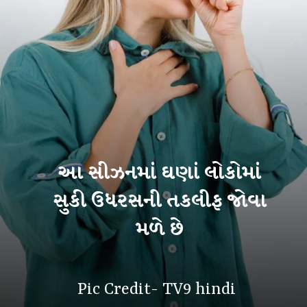
આ સીઝનમાં ઘણાં લોકોમાં
સુકી ઉધરસની તકલીફ જોવા
મળે છે
Pic Credit- TV9 hindi