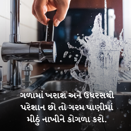
ગળામાં ખરાશ અને ઉધરસથી
પરેશાન છો તો ગરમ પાણીમાં
મીઠું નાખીને કોગળા કરો.