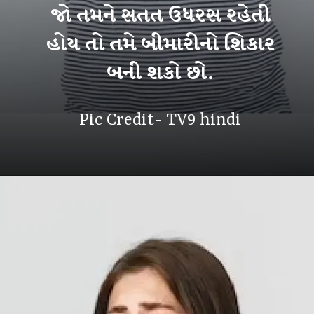
જો તમને સતત ઉધરસ રહેતી
હોય તો તમે બીમારીનો શિકાર
બની શકો છો.
Pic Credit- TV9 hindi