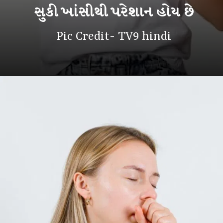
સુકી ખાંસીથી પરેશાન હોય છે
Pic Credit- TV9 hindi