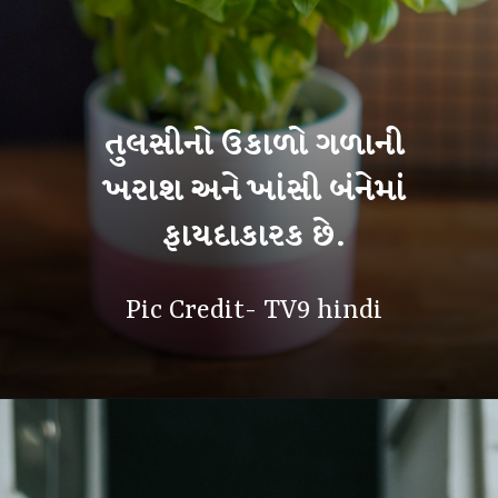
તુલસીનો ઉકાળો ગળાની
ખરાશ અને ખાંસી બંનેમાં
ફાયદાકારક છે.
Pic Credit- TV9 hindi