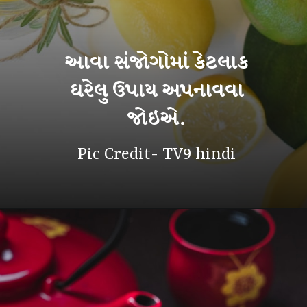
આવા સંજોગોમાં કેટલાક
ઘરેલુ ઉપાય અપનાવવા
જોઇએ.
Pic Credit- TV9 hindi