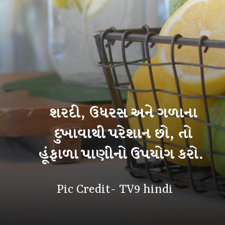
શરદી, ઉધરસ અને ગળાના
દુખાવાથી પરેશાન છો, તો
હૂંફાળા પાણીનો ઉપયોગ કરો.
Pic Credit- TV9 hindi