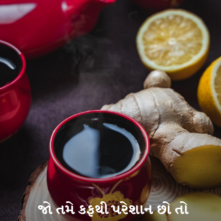
જો તમે કફથી પરેશાન છો તો