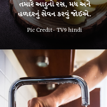
તમારે આદુનો રસ, મધ અને
હળદરનું સેવન કરવું જોઈએ.
Pic Credit- TV9 hindi