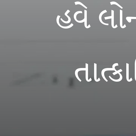
હવે લ
તાત્ક