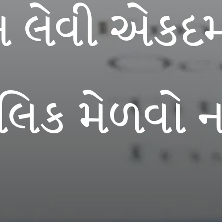
ોન લેવી એક
ાલિક મેળવો 