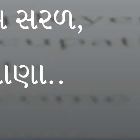
દમ સરળ,
નાણા..