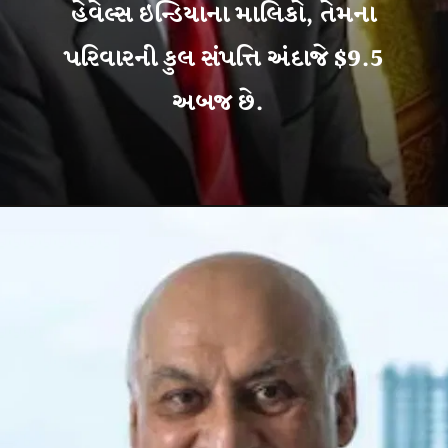
હેવેલ્સ ઇન્ડિયાના માલિકો, તેમના
પરિવારની કુલ સંપત્તિ અંદાજે $9.5
અબજ છે.