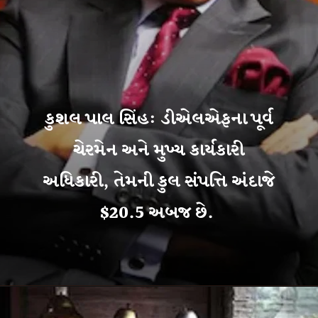
કુશલ પાલ સિંહ: ડીએલએફના પૂર્વ
ચેરમેન અને મુખ્ય કાર્યકારી
અધિકારી, તેમની કુલ સંપત્તિ અંદાજે
$20.5 અબજ છે.