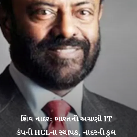
શિવ નાદર: ભારતની અગ્રણી IT
કંપની HCLના સ્થાપક, નાદરની કુલ