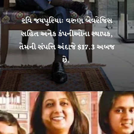
રવિ જયપુરિયા: વરુણ બેવરેજિસ
સહિત અનેક કંપનીઓના સ્થાપક,
તેમની સંપત્તિ અંદાજે $17.3 અબજ
છે.