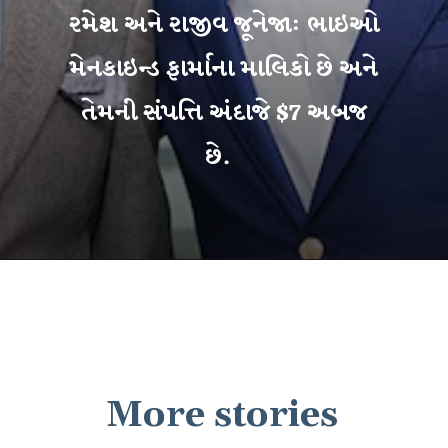
રમેશ અને રાજીવ જૂનેજા: ભાઇઓ
મેનકાઇન્ડ ફાર્માના માલિકો છે અને
તેમની સંપત્તિ અંદાજે $7 અબજ
છે.
More stories