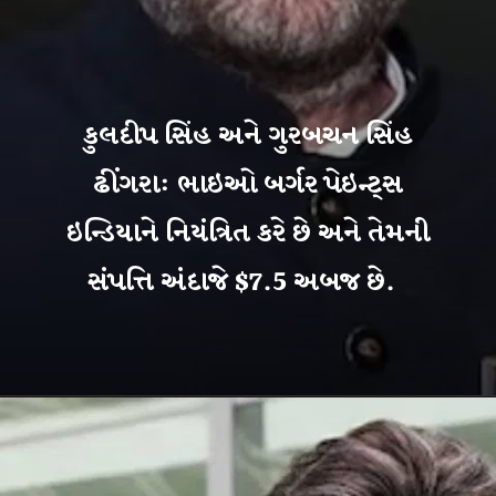
કુલદીપ સિંહ અને ગુરબચન સિંહ
ઢીંગરા: ભાઇઓ બર્ગર પેઇન્ટ્સ
ઇન્ડિયાને નિયંત્રિત કરે છે અને તેમની
સંપત્તિ અંદાજે $7.5 અબજ છે.