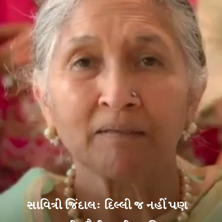
સાવિત્રી જિંદાલ: દિલ્લી જ નહીં પણ