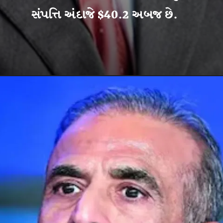
સંપત્તિ અંદાજે $40.2 અબજ છે.