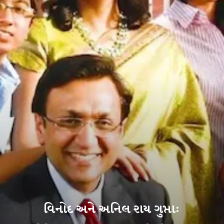
વિનોદ અને અનિલ રાય ગુપ્તા: