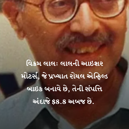
વિક્રમ લાલ: લાલની આઇશર
મોટર્સ, જે પ્રખ્યાત રોયલ એન્ફિલ્ડ
બાઇક બનાવે છે, તેની સંપત્તિ
અંદાજે $8.8 અબજ છે.