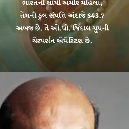
ભારતની સૌથી અમીર મહિલા,
તેમની કુલ સંપત્તિ અંદાજે $43.7
અબજ છે. તે ઓ.પી. જિંદાલ ગ્રુપની
ચેરપર્સન એમેરિટસ છે.