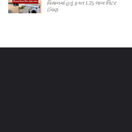
વિમાનમાં હતું ફક્ત 1.25 લાખ લિટર
ઈંધણ