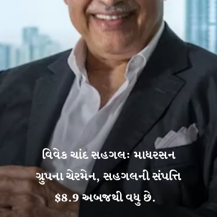
વિવેક ચાંદ સહગલ: માધરસન
ગ્રુપના ચેરમેન, સહગલની સંપત્તિ
$8.9 અબજથી વધુ છે.