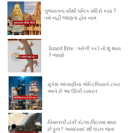
ગુજરાતના સૌથી ધનિક મંદિરો કયા ?
તમે નહીં જાણતા હોવ નામ
lizard Bite : ગરોળી કરડે તો શું થાય
? જાણો
મુકેશ અંબાણીના એન્ટિલિયાને ટક્કર
આપે છે આ ઊંચી ઇમારત
વિમાનની ટાંકી કેટલા લિટરમાં થાય
છે ફૂલ ? અમદાવાદ થી લંડન જતા