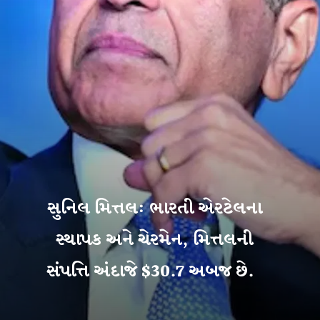
સુનિલ મિત્તલ: ભારતી એરટેલના
સ્થાપક અને ચેરમેન, મિત્તલની
સંપત્તિ અંદાજે $30.7 અબજ છે.