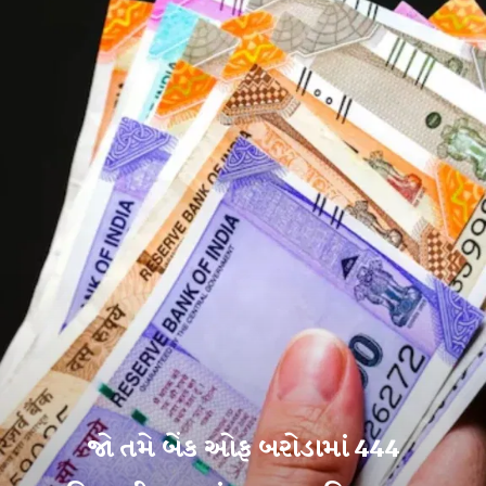
જો તમે બેંક ઓફ બરોડામાં 444