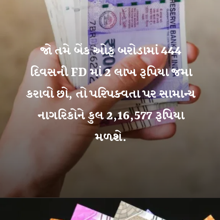
જો તમે બેંક ઓફ બરોડામાં 444
દિવસની FD માં 2 લાખ રૂપિયા જમા
કરાવો છો, તો પરિપક્વતા પર સામાન્ય
નાગરિકોને કુલ 2,16,577 રૂપિયા
મળશે.