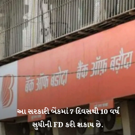
આ સરકારી બેંકમાં 7 દિવસથી 10 વર્ષ
સુધીની FD કરી શકાય છે.