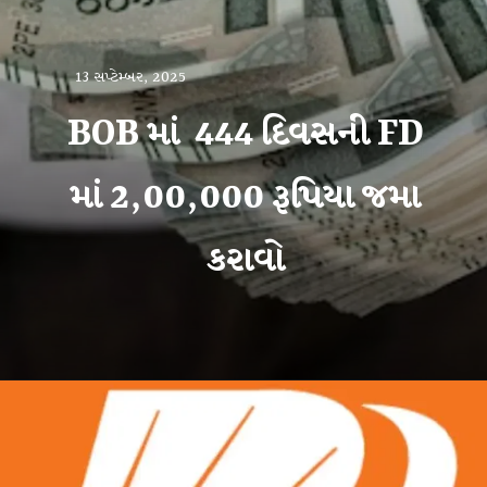
13 સપ્ટેમ્બર, 2025
BOB માં 444 દિવસની FD
માં 2,00,000 રૂપિયા જમા
કરાવો