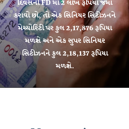
દિવસની FD માં 2 લાખ રૂપિયા જમા
કરાવો છો, તો એક સિનિયર સિટીઝનને
મેચ્યોરિટી પર કુલ 2,17,876 રૂપિયા
મળશે અને એક સુપર સિનિયર
સિટીઝનને કુલ 2,18,137 રૂપિયા
મળશે.