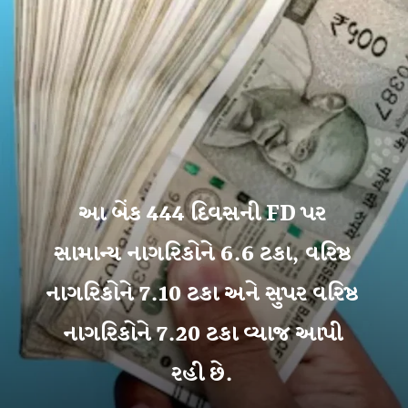
આ બેંક 444 દિવસની FD પર
સામાન્ય નાગરિકોને 6.6 ટકા, વરિષ્ઠ
નાગરિકોને 7.10 ટકા અને સુપર વરિષ્ઠ
નાગરિકોને 7.20 ટકા વ્યાજ આપી
રહી છે.