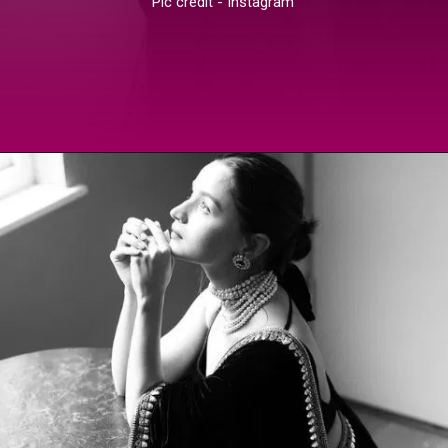
Pic credit - Instagram
ખુલી રહ્યું છે
https://tv9gujarati.com/webstories