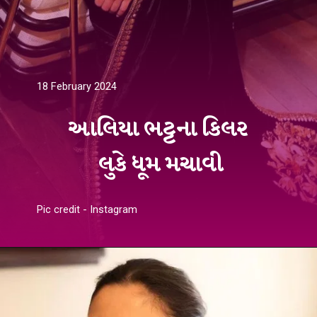
18 February 2024
આલિયા ભટ્ટના કિલર
લુકે ધૂમ મચાવી
Pic credit - Instagram