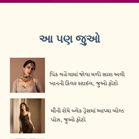
આ પણ જુઓ
પિંક લહેંગામાં જોવા મળી સારા અલી
ખાનની કિલર સ્ટાઈલ, જુઓ ફોટો
મૌની રોયે બ્લેક ડ્રેસમાં આપ્યા બોલ્ડ
પોઝ, જુઓ ફોટો