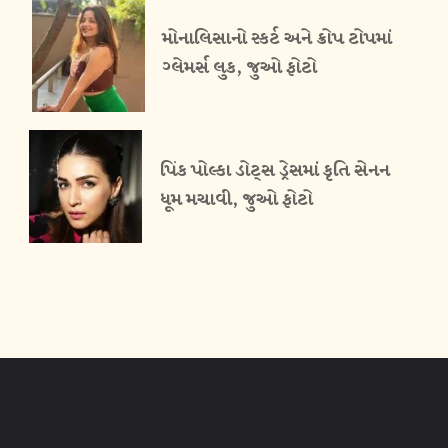
મોનાલિસાનો સ્કર્ટ અને ક્રોપ ટોપમાં
ગ્લેમર્સ લુક, જુઓ ફોટો
પિંક પોલ્કા ડોટ્સ ડ્રેસમાં કૃતિ સેનન
ધૂમ મચાવી, જુઓ ફોટો