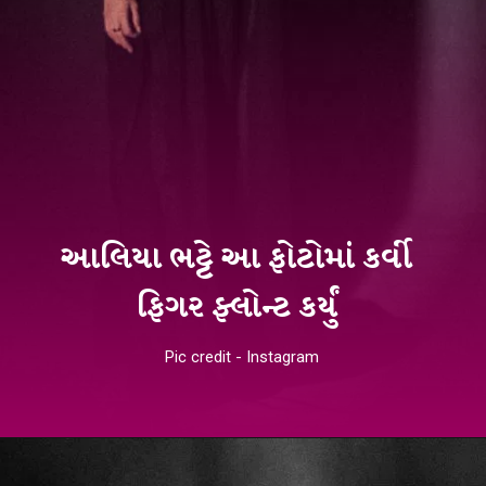
આલિયા ભટ્ટે આ ફોટોમાં કર્વી
ફિગર ફ્લોન્ટ કર્યું
Pic credit - Instagram