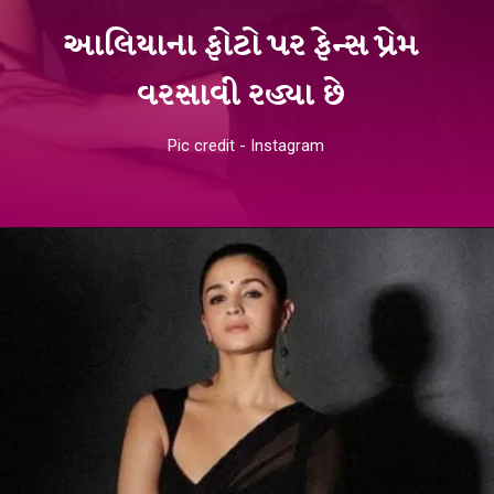
આલિયાના ફોટો પર ફેન્સ પ્રેમ
વરસાવી રહ્યા છે
Pic credit - Instagram