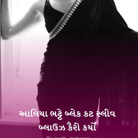
આલિયા ભટ્ટે બ્લેક કટ સ્લીવ
બ્લાઉઝ કૈરી કર્યો