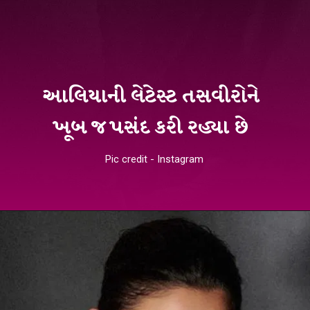
આલિયાની લેટેસ્ટ તસવીરોને
ખૂબ જ પસંદ કરી રહ્યા છે
Pic credit - Instagram