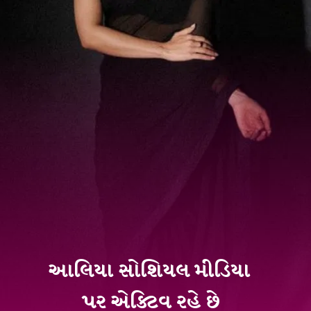
આલિયા સોશિયલ મીડિયા
પર એક્ટિવ રહે છે