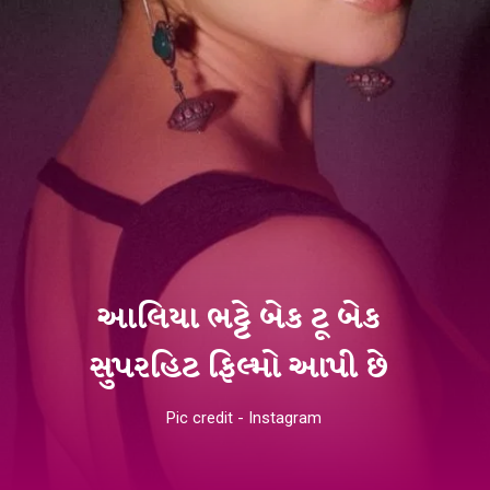
આલિયા ભટ્ટે બેક ટૂ બેક
સુપરહિટ ફિલ્મો આપી છે
Pic credit - Instagram