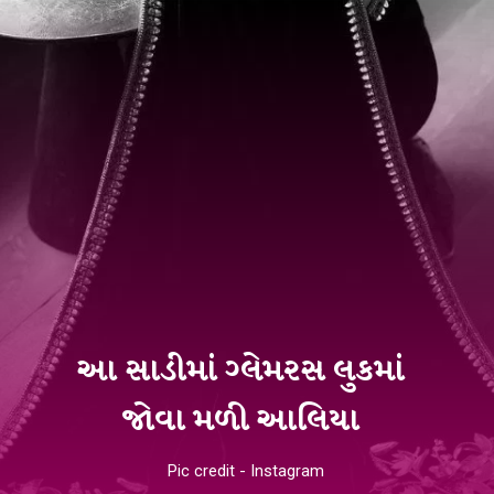
આ સાડીમાં ગ્લેમરસ લુકમાં
જોવા મળી આલિયા
Pic credit - Instagram