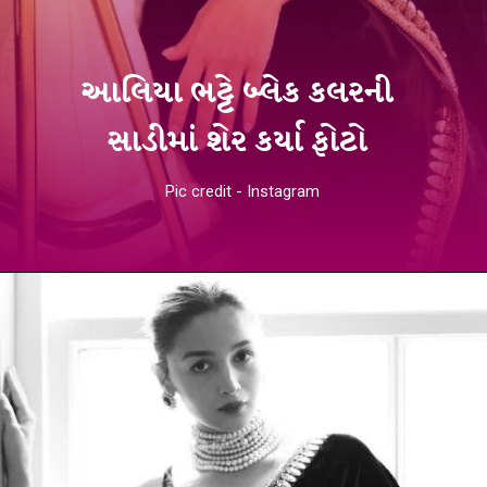
આલિયા ભટ્ટે બ્લેક કલરની
સાડીમાં શેર કર્યા ફોટો
Pic credit - Instagram