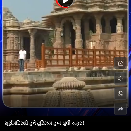
સૂર્યમંદિરથી હવે ટૂરિઝમ હબ સુધી સફર !