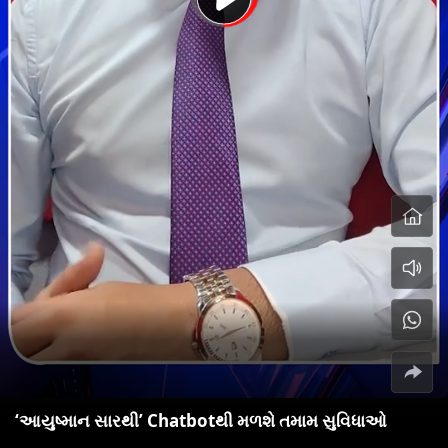
‘આયુષ્માન સારથી’ Chatbotથી મળશે તમામ સુવિધાઓ